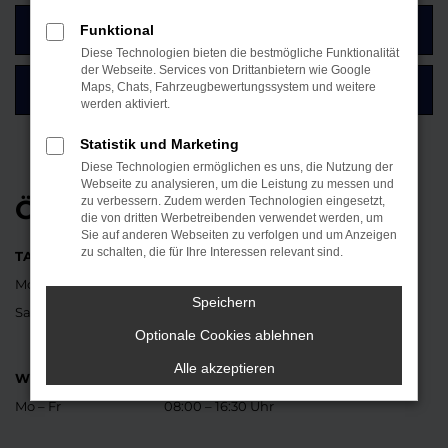
Funktional
ZUM KONTAKTFORMULAR
Diese Technologien bieten die bestmögliche Funktionalität
der Webseite. Services von Drittanbietern wie Google
Maps, Chats, Fahrzeugbewertungssystem und weitere
SO FINDEN SIE UNSER AUTOHAUS
werden aktiviert.
Statistik und Marketing
Diese Technologien ermöglichen es uns, die Nutzung der
Webseite zu analysieren, um die Leistung zu messen und
ÖFFNUNGSZEITEN
zu verbessern. Zudem werden Technologien eingesetzt,
die von dritten Werbetreibenden verwendet werden, um
Sie auf anderen Webseiten zu verfolgen und um Anzeigen
zu schalten, die für Ihre Interessen relevant sind.
TANKSTELLE UND BÜRO
Mo – Fr
07:30 – 18:00 Uhr
Speichern
Sa
08:30 – 12:00 Uhr
Optionale Cookies ablehnen
Alle akzeptieren
WERKSTATT
Mo – Fr
08:00 – 16:30 Uhr