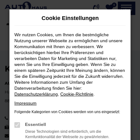
0
Zum
MENÜ
Hauptinhalt
Cookie Einstellungen
springen
Startseite
Fahrzeugangebote
Fahrzeug-Showroom
Wir nutzen Cookies, um Ihnen die bestmögliche
Nutzung unserer Webseite zu ermöglichen und unsere
Kommunikation mit Ihnen zu verbessern. Wir
berücksichtigen hierbei Ihre Präferenzen und
verarbeiten Daten für Marketing und Statistiken nur,
wenn Sie uns Ihre Einwilligung geben. Wenn Sie zu
KONTAKT
einem späteren Zeitpunkt Ihre Meinung ändern, können
Sie die Einwilligung jederzeit für die Zukunft widerrufen.
Weitere Informationen zum Umfang der
AUTOHAUS ERNST HAHN GmbH
Datenverarbeitung finden Sie hier:
Hauptstraße 37
Datenschutzerklärung
,
Cookie-Richtlinie
.
88662 Überlingen-Lippertsreute
Impressum
Folgende Kategorien von Cookies werden von uns eingesetzt:
07553 352
Essentiell
07553 1497
Diese Technologien sind erforderlich, um die
info@autohaushahn.de
Kernfunktionalität der Webseite zu gewährleisten.