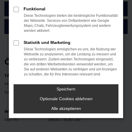
Funktional
ZUM KONTAKTFORMULAR
Diese Technologien bieten die bestmögliche Funktionalität
der Webseite. Services von Drittanbietern wie Google
Maps, Chats, Fahrzeugbewertungssystem und weitere
SO FINDEN SIE UNSER AUTOHAUS
werden aktiviert.
Statistik und Marketing
Diese Technologien ermöglichen es uns, die Nutzung der
Webseite zu analysieren, um die Leistung zu messen und
ÖFFNUNGSZEITEN
zu verbessern. Zudem werden Technologien eingesetzt,
die von dritten Werbetreibenden verwendet werden, um
Sie auf anderen Webseiten zu verfolgen und um Anzeigen
zu schalten, die für Ihre Interessen relevant sind.
TANKSTELLE UND BÜRO
Mo – Fr
07:30 – 18:00 Uhr
Speichern
Sa
08:30 – 12:00 Uhr
Optionale Cookies ablehnen
Alle akzeptieren
WERKSTATT
Mo – Fr
08:00 – 16:30 Uhr