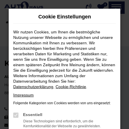
0
Zum
MENÜ
Hauptinhalt
Cookie Einstellungen
springen
Startseite
Fahrzeugangebote
Fahrzeug-Showroom
Wir nutzen Cookies, um Ihnen die bestmögliche
Nutzung unserer Webseite zu ermöglichen und unsere
Kommunikation mit Ihnen zu verbessern. Wir
berücksichtigen hierbei Ihre Präferenzen und
verarbeiten Daten für Marketing und Statistiken nur,
wenn Sie uns Ihre Einwilligung geben. Wenn Sie zu
KONTAKT
einem späteren Zeitpunkt Ihre Meinung ändern, können
Sie die Einwilligung jederzeit für die Zukunft widerrufen.
Weitere Informationen zum Umfang der
AUTOHAUS ERNST HAHN GmbH
Datenverarbeitung finden Sie hier:
Hauptstraße 37
Datenschutzerklärung
,
Cookie-Richtlinie
.
88662 Überlingen-Lippertsreute
Impressum
Folgende Kategorien von Cookies werden von uns eingesetzt:
07553 352
Essentiell
07553 1497
Diese Technologien sind erforderlich, um die
info@autohaushahn.de
Kernfunktionalität der Webseite zu gewährleisten.