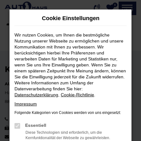
0
Zum
MENÜ
Hauptinhalt
Cookie Einstellungen
springen
Startseite
Fahrzeugangebote
Fahrzeug-Showroom
Wir nutzen Cookies, um Ihnen die bestmögliche
Nutzung unserer Webseite zu ermöglichen und unsere
Kommunikation mit Ihnen zu verbessern. Wir
berücksichtigen hierbei Ihre Präferenzen und
verarbeiten Daten für Marketing und Statistiken nur,
wenn Sie uns Ihre Einwilligung geben. Wenn Sie zu
KONTAKT
einem späteren Zeitpunkt Ihre Meinung ändern, können
Sie die Einwilligung jederzeit für die Zukunft widerrufen.
Weitere Informationen zum Umfang der
AUTOHAUS ERNST HAHN GmbH
Datenverarbeitung finden Sie hier:
Hauptstraße 37
Datenschutzerklärung
,
Cookie-Richtlinie
.
88662 Überlingen-Lippertsreute
Impressum
Folgende Kategorien von Cookies werden von uns eingesetzt:
07553 352
Essentiell
07553 1497
Diese Technologien sind erforderlich, um die
info@autohaushahn.de
Kernfunktionalität der Webseite zu gewährleisten.