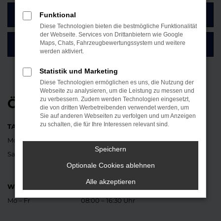
Funktional
ZUM KONTAKTFORMULAR
Diese Technologien bieten die bestmögliche Funktionalität
der Webseite. Services von Drittanbietern wie Google
Maps, Chats, Fahrzeugbewertungssystem und weitere
SO FINDEN SIE UNSER AUTOHAUS
werden aktiviert.
Statistik und Marketing
Diese Technologien ermöglichen es uns, die Nutzung der
Webseite zu analysieren, um die Leistung zu messen und
ÖFFNUNGSZEITEN
zu verbessern. Zudem werden Technologien eingesetzt,
die von dritten Werbetreibenden verwendet werden, um
Sie auf anderen Webseiten zu verfolgen und um Anzeigen
zu schalten, die für Ihre Interessen relevant sind.
TANKSTELLE UND BÜRO
Mo – Fr
07:30 – 18:00 Uhr
Speichern
Sa
08:30 – 12:00 Uhr
Optionale Cookies ablehnen
Alle akzeptieren
WERKSTATT
Mo – Fr
08:00 – 16:30 Uhr