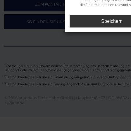
Technologien eingesetzt, die v
ZUM KONTAKTFORMULAR
die für Ihre Interessen relevant s
Speichern
SO FINDEN SIE UNSER AUTOHAUS
Ehemaliger Neupreis (Unverbindliche Preisempfehlung des Herstellers am Tag der 
1
Der errechnete Preisvorteil sowie die angegebene Ersparnis errechnet sich gegenü
2
Hierbei handelt es sich um ein Finanzierungs-Angebot. Preise sind Bruttopreise. Ir
3
Hierbei handelt es sich um ein Leasing-Angebot. Preise sind Bruttopreise. Irrtümer
© 2026 Autohaus Ernst Hahn GmbH | Hauptstraße 37 | DE-88662 Ü
audaris.de