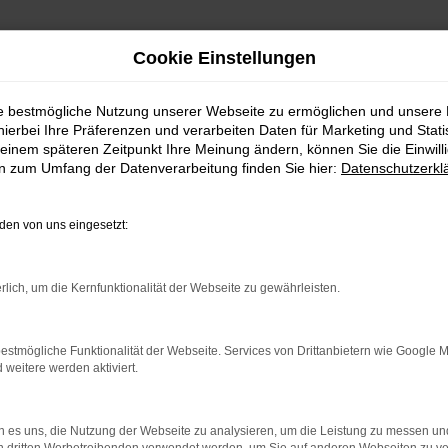
Cookie Einstellungen
ie bestmögliche Nutzung unserer Webseite zu ermöglichen und unsere
hierbei Ihre Präferenzen und verarbeiten Daten für Marketing und Stati
einem späteren Zeitpunkt Ihre Meinung ändern, können Sie die Einwillig
en zum Umfang der Datenverarbeitung finden Sie hier:
Datenschutzerkl
en von uns eingesetzt:
ÖFFNUNGSZEITEN
rlich, um die Kernfunktionalität der Webseite zu gewährleisten.
TANKSTELLE UND BÜRO
Mo – Fr
07:30 – 18:00 Uhr
estmögliche Funktionalität der Webseite. Services von Drittanbietern wie Google 
eitere werden aktiviert.
Sa
08:30 – 12:00 Uhr
 es uns, die Nutzung der Webseite zu analysieren, um die Leistung zu messen u
WERKSTATT