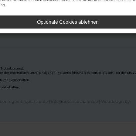
on dritten Werbetreibenden verwendet werden, um Sie auf anderen Webseiten zu ve
ind.
Mo – Fr
08:00 – 16:30 Uhr
Optionale Cookies ablehnen
Erstzulassung).
ber der ehemaligen unverbindlichen Preisempfehlung des Herstellers am Tag der Erstzu
rtümer vorbehalten.
 vorbehalten.
berlingen-Lippertsreute | info@autohaushahn.de |
Webdesign by