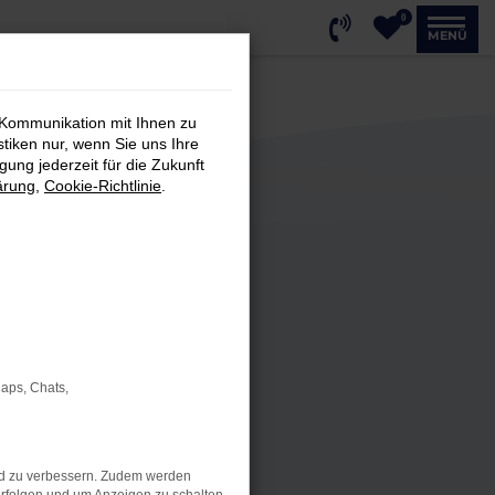
0
MENÜ
 Kommunikation mit Ihnen zu
stiken nur, wenn Sie uns Ihre
ung jederzeit für die Zukunft
ärung
,
Cookie-Richtlinie
.
Maps, Chats,
nd zu verbessern. Zudem werden