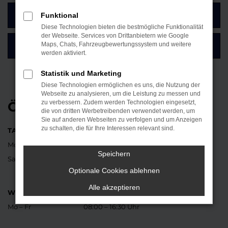
Funktional
ZUM KONTAKTFORMULAR
Diese Technologien bieten die bestmögliche Funktionalität
der Webseite. Services von Drittanbietern wie Google
Maps, Chats, Fahrzeugbewertungssystem und weitere
SO FINDEN SIE UNSER AUTOHAUS
werden aktiviert.
Statistik und Marketing
Diese Technologien ermöglichen es uns, die Nutzung der
Webseite zu analysieren, um die Leistung zu messen und
ÖFFNUNGSZEITEN
zu verbessern. Zudem werden Technologien eingesetzt,
die von dritten Werbetreibenden verwendet werden, um
Sie auf anderen Webseiten zu verfolgen und um Anzeigen
zu schalten, die für Ihre Interessen relevant sind.
TANKSTELLE UND BÜRO
Mo – Fr
07:30 – 18:00 Uhr
Speichern
Sa
08:30 – 12:00 Uhr
Optionale Cookies ablehnen
Alle akzeptieren
WERKSTATT
Mo – Fr
08:00 – 16:30 Uhr