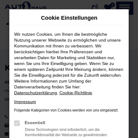
0
Zum
MENÜ
Hauptinhalt
Cookie Einstellungen
springen
Startseite
Fahrzeugangebote
Fahrzeug-Showroom
Wir nutzen Cookies, um Ihnen die bestmögliche
Nutzung unserer Webseite zu ermöglichen und unsere
Kommunikation mit Ihnen zu verbessern. Wir
berücksichtigen hierbei Ihre Präferenzen und
verarbeiten Daten für Marketing und Statistiken nur,
wenn Sie uns Ihre Einwilligung geben. Wenn Sie zu
KONTAKT
einem späteren Zeitpunkt Ihre Meinung ändern, können
Sie die Einwilligung jederzeit für die Zukunft widerrufen.
Weitere Informationen zum Umfang der
AUTOHAUS ERNST HAHN GmbH
Datenverarbeitung finden Sie hier:
Hauptstraße 37
Datenschutzerklärung
,
Cookie-Richtlinie
.
88662 Überlingen-Lippertsreute
Impressum
Folgende Kategorien von Cookies werden von uns eingesetzt:
07553 352
Essentiell
07553 1497
Diese Technologien sind erforderlich, um die
info@autohaushahn.de
Kernfunktionalität der Webseite zu gewährleisten.