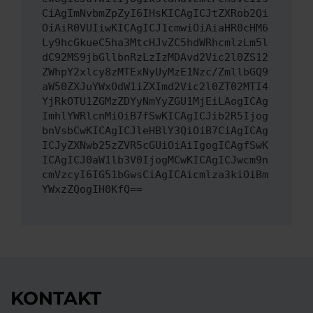
CiAgImNvbmZpZyI6IHsKICAgICJtZXRob2Qi
OiAiR0VUIiwKICAgICJ1cmwiOiAiaHR0cHM6
Ly9hcGkueC5ha3MtcHJvZC5hdWRhcmlzLm5l
dC92MS9jbGllbnRzLzIzMDAvd2Vic2l0ZS12
ZWhpY2xlcy8zMTExNyUyMzE1Nzc/ZmllbGQ9
aW50ZXJuYWxOdW1iZXImd2Vic2l0ZT02MTI4
YjRkOTU1ZGMzZDYyNmYyZGU1MjEiLAogICAg
ImhlYWRlcnMiOiB7fSwKICAgICJib2R5Ijog
bnVsbCwKICAgICJleHBlY3QiOiB7CiAgICAg
ICJyZXNwb25zZVR5cGUiOiAiIgogICAgfSwK
ICAgICJ0aW1lb3V0IjogMCwKICAgICJwcm9n
cmVzcyI6IG51bGwsCiAgICAicmlza3kiOiBm
YWxzZQogIH0KfQ==
KONTAKT