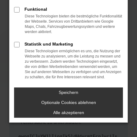
anderen Browser oder in einem privaten
Fenster?
Funktional
Starte dein Gerät neu.
Diese Technologien bieten die bestmögliche Funktionalität
der Webseite. Services von Drittanbietern wie Google
Das kann manchmal helfen, vorübergehende
Maps, Chats, Fahrzeugbewertungssystem und weitere
Probleme zu beheben.
werden aktiviert.
Stelle sicher, dass dein Browser und dein
Statistik und Marketing
Betriebssystem auf dem neuesten Stand
Diese Technologien ermöglichen es uns, die Nutzung der
sind.
Webseite zu analysieren, um die Leistung zu messen und
Veraltete Software birgt nicht nur ein
zu verbessern. Zudem werden Technologien eingesetzt,
Sicherheitsrisiko, sondern kann auch dazu
die von dritten Werbetreibenden verwendet werden, um
führen, dass bestimmte Funktionen nicht mehr
Sie auf anderen Webseiten zu verfolgen und um Anzeigen
zu schalten, die für Ihre Interessen relevant sind.
unterstützt werden.
Wende dich an den Webseitenbetreiber.
Speichern
Wenn du alle oben genannten Schritte versucht
hast, kontaktiere uns bitte. Wir werden
Optionale Cookies ablehnen
versuchen, das Problem zu beheben. Du kannst
Alle akzeptieren
uns diesen Text schicken, um uns bei der
Fehlersuche zu unterstützen:
ewogICJuYW1lIjogIk5ldHdvcmtFcnJvciIs