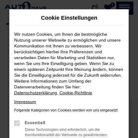
0
Zum
MENÜ
Hauptinhalt
Cookie Einstellungen
springen
Startseite
Fahrzeugangebote
Fahrzeug-Showroom
Wir nutzen Cookies, um Ihnen die bestmögliche
Nutzung unserer Webseite zu ermöglichen und unsere
Kommunikation mit Ihnen zu verbessern. Wir
Fehler: Network Error
berücksichtigen hierbei Ihre Präferenzen und
verarbeiten Daten für Marketing und Statistiken nur,
Beim Laden ist ein Fehler aufgetreten.
wenn Sie uns Ihre Einwilligung geben. Wenn Sie zu
einem späteren Zeitpunkt Ihre Meinung ändern, können
Hier sind ein paar Tipps, die dir helfen können:
Sie die Einwilligung jederzeit für die Zukunft widerrufen.
Weitere Informationen zum Umfang der
Überprüfe deine Firewall und deine
Datenverarbeitung finden Sie hier:
Internetverbindung.
Datenschutzerklärung
,
Cookie-Richtlinie
.
Laden andere Webseiten, zum Beispiel deine
Impressum
Suchmaschine?
Folgende Kategorien von Cookies werden von uns eingesetzt:
Prüfe deine Browsererweiterungen.
Manche Erweiterungen, wie Werbeblocker,
Essentiell
können das Laden bestimmter Seiten
Diese Technologien sind erforderlich, um die
verhindern. Funktioniert die Seite in einem
Kernfunktionalität der Webseite zu gewährleisten.