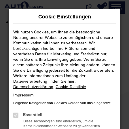
0
Zum
MENÜ
Hauptinhalt
Cookie Einstellungen
springen
Startseite
Fahrzeugangebote
Fahrzeug-Showroom
Wir nutzen Cookies, um Ihnen die bestmögliche
Nutzung unserer Webseite zu ermöglichen und unsere
Kommunikation mit Ihnen zu verbessern. Wir
Fehler: Network Error
berücksichtigen hierbei Ihre Präferenzen und
verarbeiten Daten für Marketing und Statistiken nur,
Beim Laden ist ein Fehler aufgetreten.
wenn Sie uns Ihre Einwilligung geben. Wenn Sie zu
einem späteren Zeitpunkt Ihre Meinung ändern, können
Hier sind ein paar Tipps, die dir helfen können:
Sie die Einwilligung jederzeit für die Zukunft widerrufen.
Weitere Informationen zum Umfang der
Überprüfe deine Firewall und deine
Datenverarbeitung finden Sie hier:
Internetverbindung.
Datenschutzerklärung
,
Cookie-Richtlinie
.
Laden andere Webseiten, zum Beispiel deine
Impressum
Suchmaschine?
Folgende Kategorien von Cookies werden von uns eingesetzt:
Prüfe deine Browsererweiterungen.
Manche Erweiterungen, wie Werbeblocker,
Essentiell
können das Laden bestimmter Seiten
Diese Technologien sind erforderlich, um die
verhindern. Funktioniert die Seite in einem
Kernfunktionalität der Webseite zu gewährleisten.