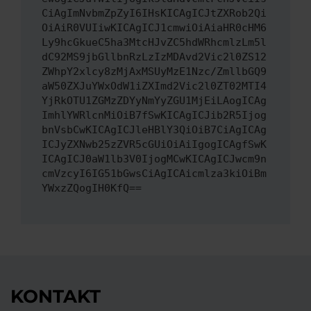
CiAgImNvbmZpZyI6IHsKICAgICJtZXRob2Qi
OiAiR0VUIiwKICAgICJ1cmwiOiAiaHR0cHM6
Ly9hcGkueC5ha3MtcHJvZC5hdWRhcmlzLm5l
dC92MS9jbGllbnRzLzIzMDAvd2Vic2l0ZS12
ZWhpY2xlcy8zMjAxMSUyMzE1Nzc/ZmllbGQ9
aW50ZXJuYWxOdW1iZXImd2Vic2l0ZT02MTI4
YjRkOTU1ZGMzZDYyNmYyZGU1MjEiLAogICAg
ImhlYWRlcnMiOiB7fSwKICAgICJib2R5Ijog
bnVsbCwKICAgICJleHBlY3QiOiB7CiAgICAg
ICJyZXNwb25zZVR5cGUiOiAiIgogICAgfSwK
ICAgICJ0aW1lb3V0IjogMCwKICAgICJwcm9n
cmVzcyI6IG51bGwsCiAgICAicmlza3kiOiBm
YWxzZQogIH0KfQ==
KONTAKT