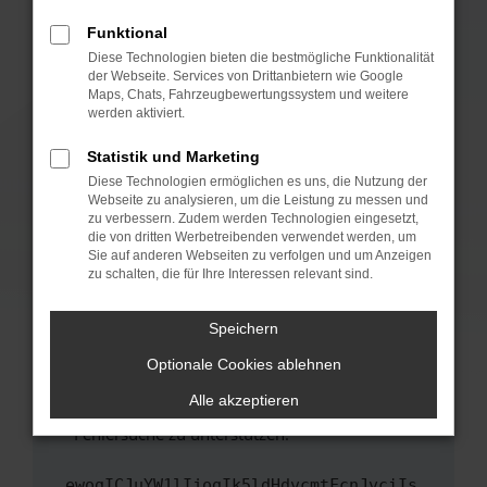
anderen Browser oder in einem privaten
Fenster?
Funktional
Starte dein Gerät neu.
Diese Technologien bieten die bestmögliche Funktionalität
der Webseite. Services von Drittanbietern wie Google
Das kann manchmal helfen, vorübergehende
Maps, Chats, Fahrzeugbewertungssystem und weitere
Probleme zu beheben.
werden aktiviert.
Stelle sicher, dass dein Browser und dein
Statistik und Marketing
Betriebssystem auf dem neuesten Stand
Diese Technologien ermöglichen es uns, die Nutzung der
sind.
Webseite zu analysieren, um die Leistung zu messen und
Veraltete Software birgt nicht nur ein
zu verbessern. Zudem werden Technologien eingesetzt,
Sicherheitsrisiko, sondern kann auch dazu
die von dritten Werbetreibenden verwendet werden, um
führen, dass bestimmte Funktionen nicht mehr
Sie auf anderen Webseiten zu verfolgen und um Anzeigen
zu schalten, die für Ihre Interessen relevant sind.
unterstützt werden.
Wende dich an den Webseitenbetreiber.
Speichern
Wenn du alle oben genannten Schritte versucht
hast, kontaktiere uns bitte. Wir werden
Optionale Cookies ablehnen
versuchen, das Problem zu beheben. Du kannst
Alle akzeptieren
uns diesen Text schicken, um uns bei der
Fehlersuche zu unterstützen:
ewogICJuYW1lIjogIk5ldHdvcmtFcnJvciIs