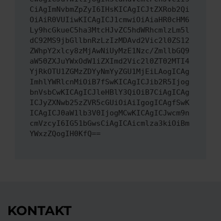
CiAgImNvbmZpZyI6IHsKICAgICJtZXRob2Qi
OiAiR0VUIiwKICAgICJ1cmwiOiAiaHR0cHM6
Ly9hcGkueC5ha3MtcHJvZC5hdWRhcmlzLm5l
dC92MS9jbGllbnRzLzIzMDAvd2Vic2l0ZS12
ZWhpY2xlcy8zMjAwNiUyMzE1Nzc/ZmllbGQ9
aW50ZXJuYWxOdW1iZXImd2Vic2l0ZT02MTI4
YjRkOTU1ZGMzZDYyNmYyZGU1MjEiLAogICAg
ImhlYWRlcnMiOiB7fSwKICAgICJib2R5Ijog
bnVsbCwKICAgICJleHBlY3QiOiB7CiAgICAg
ICJyZXNwb25zZVR5cGUiOiAiIgogICAgfSwK
ICAgICJ0aW1lb3V0IjogMCwKICAgICJwcm9n
cmVzcyI6IG51bGwsCiAgICAicmlza3kiOiBm
YWxzZQogIH0KfQ==
KONTAKT