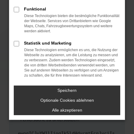
anderen Browser oder in einem privaten
Fenster?
Funktional
Starte dein Gerät neu.
Diese Technologien bieten die bestmögliche Funktionalität
der Webseite. Services von Drittanbietern wie Google
Das kann manchmal helfen, vorübergehende
Maps, Chats, Fahrzeugbewertungssystem und weitere
Probleme zu beheben.
werden aktiviert.
Stelle sicher, dass dein Browser und dein
Statistik und Marketing
Betriebssystem auf dem neuesten Stand
Diese Technologien ermöglichen es uns, die Nutzung der
sind.
Webseite zu analysieren, um die Leistung zu messen und
Veraltete Software birgt nicht nur ein
zu verbessern. Zudem werden Technologien eingesetzt,
Sicherheitsrisiko, sondern kann auch dazu
die von dritten Werbetreibenden verwendet werden, um
führen, dass bestimmte Funktionen nicht mehr
Sie auf anderen Webseiten zu verfolgen und um Anzeigen
zu schalten, die für Ihre Interessen relevant sind.
unterstützt werden.
Wende dich an den Webseitenbetreiber.
Speichern
Wenn du alle oben genannten Schritte versucht
hast, kontaktiere uns bitte. Wir werden
Optionale Cookies ablehnen
versuchen, das Problem zu beheben. Du kannst
Alle akzeptieren
uns diesen Text schicken, um uns bei der
Fehlersuche zu unterstützen:
ewogICJuYW1lIjogIk5ldHdvcmtFcnJvciIs