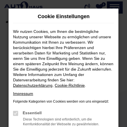
0
Zum
MENÜ
Hauptinhalt
Cookie Einstellungen
springen
Startseite
Fahrzeugangebote
Fahrzeug-Showroom
Wir nutzen Cookies, um Ihnen die bestmögliche
Nutzung unserer Webseite zu ermöglichen und unsere
Kommunikation mit Ihnen zu verbessern. Wir
Fehler: Network Error
berücksichtigen hierbei Ihre Präferenzen und
verarbeiten Daten für Marketing und Statistiken nur,
Beim Laden ist ein Fehler aufgetreten.
wenn Sie uns Ihre Einwilligung geben. Wenn Sie zu
einem späteren Zeitpunkt Ihre Meinung ändern, können
Hier sind ein paar Tipps, die dir helfen können:
Sie die Einwilligung jederzeit für die Zukunft widerrufen.
Weitere Informationen zum Umfang der
Überprüfe deine Firewall und deine
Datenverarbeitung finden Sie hier:
Internetverbindung.
Datenschutzerklärung
,
Cookie-Richtlinie
.
Laden andere Webseiten, zum Beispiel deine
Impressum
Suchmaschine?
Folgende Kategorien von Cookies werden von uns eingesetzt:
Prüfe deine Browsererweiterungen.
Manche Erweiterungen, wie Werbeblocker,
Essentiell
können das Laden bestimmter Seiten
Diese Technologien sind erforderlich, um die
verhindern. Funktioniert die Seite in einem
Kernfunktionalität der Webseite zu gewährleisten.