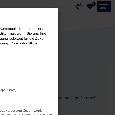
0
MENÜ
 Kommunikation mit Ihnen zu
stiken nur, wenn Sie uns Ihre
ung jederzeit für die Zukunft
ärung
,
Cookie-Richtlinie
.
Maps, Chats,
inem anderen Browser oder in einem privaten Fenster?
nd zu verbessern. Zudem werden