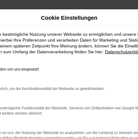
Cookie Einstellungen
ie bestmögliche Nutzung unserer Webseite zu ermöglichen und unsere
hierbei Ihre Präferenzen und verarbeiten Daten für Marketing und Stati
einem späteren Zeitpunkt Ihre Meinung ändern, können Sie die Einwillig
en zum Umfang der Datenverarbeitung finden Sie hier:
Datenschutzerkl
en von uns eingesetzt:
rlich, um die Kernfunktionalität der Webseite zu gewährleisten.
indung.
hine?
estmögliche Funktionalität der Webseite. Services von Drittanbietern wie Google 
eitere werden aktiviert.
aden bestimmter Seiten verhindern. Funktioniert die Seite in e
 zu beheben.
 es uns, die Nutzung der Webseite zu analysieren, um die Leistung zu messen u