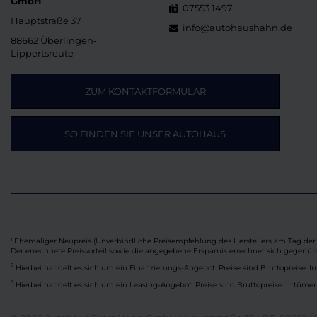
GmbH
07553 1497
Hauptstraße 37
info@autohaushahn.de
88662 Überlingen-
Lippertsreute
ZUM KONTAKTFORMULAR
SO FINDEN SIE UNSER AUTOHAUS
Ehemaliger Neupreis (Unverbindliche Preisempfehlung des Herstellers am Tag der 
1
Der errechnete Preisvorteil sowie die angegebene Ersparnis errechnet sich gegenü
2
Hierbei handelt es sich um ein Finanzierungs-Angebot. Preise sind Bruttopreise. Ir
3
Hierbei handelt es sich um ein Leasing-Angebot. Preise sind Bruttopreise. Irrtümer