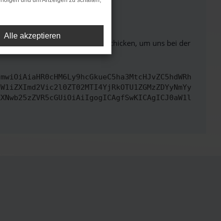
rfolgen und um Anzeigen zu schalten,
ht mehr unterstützt werden.
Alle akzeptieren
ben. Du kannst uns diesen Text schicken, um uns bei der
cmwiOiAiaHR0cHM6Ly9hcGkueC5ha3MtcHJvZC5hdWRh
dW1iZXImd2Vic2l0ZT02MTI4YjRkOTU1ZGMzZDYyNmYy
ZXNwb25zZVR5cGUiOiAiIgogICAgfSwKICAgICJ0aW1l