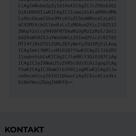
CiAgImNvbmZpZyI6IHsKICAgICJtZXRob2Qi
OiAiR0VUIiwKICAgICJ1cmwiOiAiaHR0cHM6
Ly9hcGkueC5ha3MtcHJvZC5hdWRhcmlzLm5l
dC92MS9jbGllbnRzLzIzMDAvd2Vic2l0ZS12
ZWhpY2xlcy9HV0FNTDkwMiUyMzIzMzE/Zmll
bGQ9aW50ZXJuYWxOdW1iZXImd2Vic2l0ZT02
MTI4YjRkOTU1ZGMzZDYyNmYyZGU1MjEiLAog
ICAgImhlYWRlcnMiOiB7fSwKICAgICJib2R5
IjogbnVsbCwKICAgICJleHBlY3QiOiB7CiAg
ICAgICJyZXNwb25zZVR5cGUiOiAiIgogICAg
fSwKICAgICJ0aW1lb3V0IjogMCwKICAgICJw
cm9ncmVzcyI6IG51bGwsCiAgICAicmlza3ki
OiBmYWxzZQogIH0KfQ==
KONTAKT