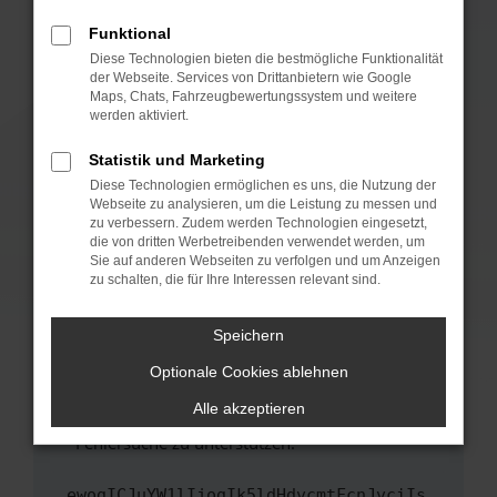
anderen Browser oder in einem privaten
Fenster?
Funktional
Starte dein Gerät neu.
Diese Technologien bieten die bestmögliche Funktionalität
der Webseite. Services von Drittanbietern wie Google
Das kann manchmal helfen, vorübergehende
Maps, Chats, Fahrzeugbewertungssystem und weitere
Probleme zu beheben.
werden aktiviert.
Stelle sicher, dass dein Browser und dein
Statistik und Marketing
Betriebssystem auf dem neuesten Stand
Diese Technologien ermöglichen es uns, die Nutzung der
sind.
Webseite zu analysieren, um die Leistung zu messen und
Veraltete Software birgt nicht nur ein
zu verbessern. Zudem werden Technologien eingesetzt,
Sicherheitsrisiko, sondern kann auch dazu
die von dritten Werbetreibenden verwendet werden, um
führen, dass bestimmte Funktionen nicht mehr
Sie auf anderen Webseiten zu verfolgen und um Anzeigen
zu schalten, die für Ihre Interessen relevant sind.
unterstützt werden.
Wende dich an den Webseitenbetreiber.
Speichern
Wenn du alle oben genannten Schritte versucht
hast, kontaktiere uns bitte. Wir werden
Optionale Cookies ablehnen
versuchen, das Problem zu beheben. Du kannst
Alle akzeptieren
uns diesen Text schicken, um uns bei der
Fehlersuche zu unterstützen:
ewogICJuYW1lIjogIk5ldHdvcmtFcnJvciIs