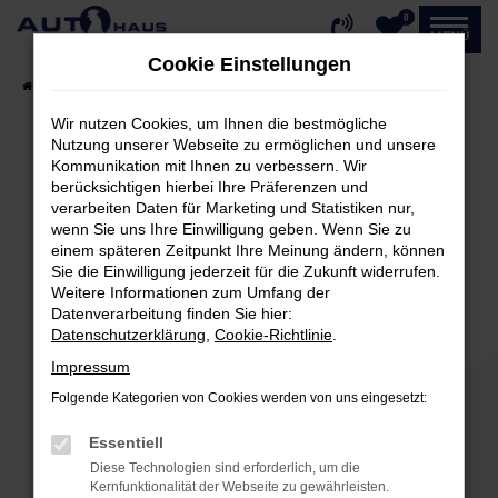
0
Zum
MENÜ
Hauptinhalt
Cookie Einstellungen
springen
Startseite
Fahrzeugangebote
Fahrzeug-Showroom
Wir nutzen Cookies, um Ihnen die bestmögliche
Nutzung unserer Webseite zu ermöglichen und unsere
Kommunikation mit Ihnen zu verbessern. Wir
Fehler: Network Error
berücksichtigen hierbei Ihre Präferenzen und
verarbeiten Daten für Marketing und Statistiken nur,
Beim Laden ist ein Fehler aufgetreten.
wenn Sie uns Ihre Einwilligung geben. Wenn Sie zu
einem späteren Zeitpunkt Ihre Meinung ändern, können
Hier sind ein paar Tipps, die dir helfen können:
Sie die Einwilligung jederzeit für die Zukunft widerrufen.
Weitere Informationen zum Umfang der
Überprüfe deine Firewall und deine
Datenverarbeitung finden Sie hier:
Internetverbindung.
Datenschutzerklärung
,
Cookie-Richtlinie
.
Laden andere Webseiten, zum Beispiel deine
Impressum
Suchmaschine?
Folgende Kategorien von Cookies werden von uns eingesetzt:
Prüfe deine Browsererweiterungen.
Manche Erweiterungen, wie Werbeblocker,
Essentiell
können das Laden bestimmter Seiten
Diese Technologien sind erforderlich, um die
verhindern. Funktioniert die Seite in einem
Kernfunktionalität der Webseite zu gewährleisten.