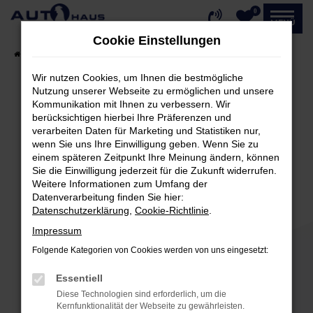
0
Zum
MENÜ
Hauptinhalt
Cookie Einstellungen
springen
Startseite
Fahrzeugangebote
Fahrzeug-Showroom
Wir nutzen Cookies, um Ihnen die bestmögliche
Nutzung unserer Webseite zu ermöglichen und unsere
Kommunikation mit Ihnen zu verbessern. Wir
Fehler: Network Error
berücksichtigen hierbei Ihre Präferenzen und
verarbeiten Daten für Marketing und Statistiken nur,
Beim Laden ist ein Fehler aufgetreten.
wenn Sie uns Ihre Einwilligung geben. Wenn Sie zu
einem späteren Zeitpunkt Ihre Meinung ändern, können
Hier sind ein paar Tipps, die dir helfen können:
Sie die Einwilligung jederzeit für die Zukunft widerrufen.
Weitere Informationen zum Umfang der
Überprüfe deine Firewall und deine
Datenverarbeitung finden Sie hier:
Internetverbindung.
Datenschutzerklärung
,
Cookie-Richtlinie
.
Laden andere Webseiten, zum Beispiel deine
Impressum
Suchmaschine?
Folgende Kategorien von Cookies werden von uns eingesetzt:
Prüfe deine Browsererweiterungen.
Manche Erweiterungen, wie Werbeblocker,
Essentiell
können das Laden bestimmter Seiten
Diese Technologien sind erforderlich, um die
verhindern. Funktioniert die Seite in einem
Kernfunktionalität der Webseite zu gewährleisten.