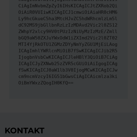
CiAgImNvbmZpZyI6IHsKICAgICJtZXRob2Qi
OiAiR0VUIiwKICAgICJ1cmwiOiAiaHR0cHM6
Ly9hcGkueC5ha3MtcHJvZC5hdWRhcmlzLm5l
dC92MS9jbGllbnRzLzIzMDAvd2Vic2l0ZS12
ZWhpY2xlcy9HV0tPUzIzNiUyMzIzMzE/Zmll
bGQ9aW50ZXJuYWxOdW1iZXImd2Vic2l0ZT02
MTI4YjRkOTU1ZGMzZDYyNmYyZGU1MjEiLAog
ICAgImhlYWRlcnMiOiB7fSwKICAgICJib2R5
IjogbnVsbCwKICAgICJleHBlY3QiOiB7CiAg
ICAgICJyZXNwb25zZVR5cGUiOiAiIgogICAg
fSwKICAgICJ0aW1lb3V0IjogMCwKICAgICJw
cm9ncmVzcyI6IG51bGwsCiAgICAicmlza3ki
OiBmYWxzZQogIH0KfQ==
KONTAKT