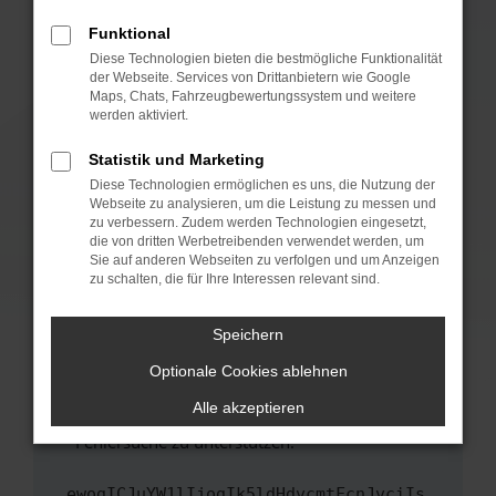
anderen Browser oder in einem privaten
Fenster?
Funktional
Starte dein Gerät neu.
Diese Technologien bieten die bestmögliche Funktionalität
der Webseite. Services von Drittanbietern wie Google
Das kann manchmal helfen, vorübergehende
Maps, Chats, Fahrzeugbewertungssystem und weitere
Probleme zu beheben.
werden aktiviert.
Stelle sicher, dass dein Browser und dein
Statistik und Marketing
Betriebssystem auf dem neuesten Stand
Diese Technologien ermöglichen es uns, die Nutzung der
sind.
Webseite zu analysieren, um die Leistung zu messen und
Veraltete Software birgt nicht nur ein
zu verbessern. Zudem werden Technologien eingesetzt,
Sicherheitsrisiko, sondern kann auch dazu
die von dritten Werbetreibenden verwendet werden, um
führen, dass bestimmte Funktionen nicht mehr
Sie auf anderen Webseiten zu verfolgen und um Anzeigen
zu schalten, die für Ihre Interessen relevant sind.
unterstützt werden.
Wende dich an den Webseitenbetreiber.
Speichern
Wenn du alle oben genannten Schritte versucht
hast, kontaktiere uns bitte. Wir werden
Optionale Cookies ablehnen
versuchen, das Problem zu beheben. Du kannst
Alle akzeptieren
uns diesen Text schicken, um uns bei der
Fehlersuche zu unterstützen:
ewogICJuYW1lIjogIk5ldHdvcmtFcnJvciIs