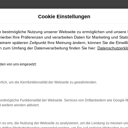
Cookie Einstellungen
ie bestmögliche Nutzung unserer Webseite zu ermöglichen und unsere
hierbei Ihre Präferenzen und verarbeiten Daten für Marketing und Stati
einem späteren Zeitpunkt Ihre Meinung ändern, können Sie die Einwillig
en zum Umfang der Datenverarbeitung finden Sie hier:
Datenschutzerkl
en von uns eingesetzt:
rlich, um die Kernfunktionalität der Webseite zu gewährleisten.
indung.
hine?
estmögliche Funktionalität der Webseite. Services von Drittanbietern wie Google 
eitere werden aktiviert.
aden bestimmter Seiten verhindern. Funktioniert die Seite in e
 zu beheben.
 es uns, die Nutzung der Webseite zu analysieren, um die Leistung zu messen u