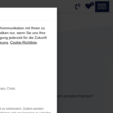
0
MENÜ
 Kommunikation mit Ihnen zu
stiken nur, wenn Sie uns Ihre
ung jederzeit für die Zukunft
ärung
,
Cookie-Richtlinie
.
Maps, Chats,
inem anderen Browser oder in einem privaten Fenster?
nd zu verbessern. Zudem werden