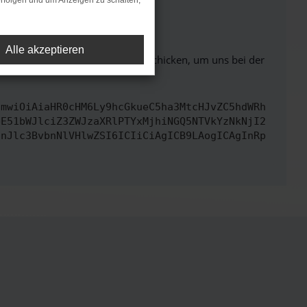
rfolgen und um Anzeigen zu schalten,
ht mehr unterstützt werden.
Alle akzeptieren
ben. Du kannst uns diesen Text schicken, um uns bei der
cmwiOiAiaHR0cHM6Ly9hcGkueC5ha3MtcHJvZC5hdWRh
bE51bWJlciZ3ZWJzaXRlPTYxMjhiNGQ5NTVkYzNkNjI2
InJlc3BvbnNlVHlwZSI6ICIiCiAgICB9LAogICAgInRp