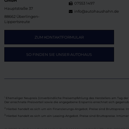
GmbH
07553 1497
Hauptstraße 37
info@autohaushahn.de
88662 Überlingen-
Lippertsreute
ZUM KONTAKTFORMULAR
SO FINDEN SIE UNSER AUTOHAUS
Ehemaliger Neupreis (Unverbindliche Preisempfehlung des Herstellers am Tag der 
1
Der errechnete Preisvorteil sowie die angegebene Ersparnis errechnet sich gegenü
2
Hierbei handelt es sich um ein Finanzierungs-Angebot. Preise sind Bruttopreise. Ir
3
Hierbei handelt es sich um ein Leasing-Angebot. Preise sind Bruttopreise. Irrtümer