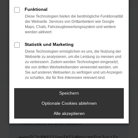
anderen Browser oder in einem privaten
Fenster?
Funktional
Starte dein Gerät neu.
Diese Technologien bieten die bestmögliche Funktionalität
der Webseite. Services von Drittanbietern wie Google
Das kann manchmal helfen, vorübergehende
Maps, Chats, Fahrzeugbewertungssystem und weitere
Probleme zu beheben.
werden aktiviert.
Stelle sicher, dass dein Browser und dein
Statistik und Marketing
Betriebssystem auf dem neuesten Stand
Diese Technologien ermöglichen es uns, die Nutzung der
sind.
Webseite zu analysieren, um die Leistung zu messen und
Veraltete Software birgt nicht nur ein
zu verbessern. Zudem werden Technologien eingesetzt,
Sicherheitsrisiko, sondern kann auch dazu
die von dritten Werbetreibenden verwendet werden, um
führen, dass bestimmte Funktionen nicht mehr
Sie auf anderen Webseiten zu verfolgen und um Anzeigen
zu schalten, die für Ihre Interessen relevant sind.
unterstützt werden.
Wende dich an den Webseitenbetreiber.
Speichern
Wenn du alle oben genannten Schritte versucht
hast, kontaktiere uns bitte. Wir werden
Optionale Cookies ablehnen
versuchen, das Problem zu beheben. Du kannst
Alle akzeptieren
uns diesen Text schicken, um uns bei der
Fehlersuche zu unterstützen:
ewogICJuYW1lIjogIk5ldHdvcmtFcnJvciIs