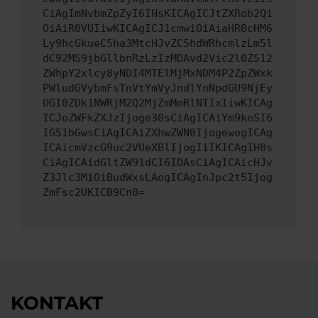
CiAgImNvbmZpZyI6IHsKICAgICJtZXRob2Qi
OiAiR0VUIiwKICAgICJ1cmwiOiAiaHR0cHM6
Ly9hcGkueC5ha3MtcHJvZC5hdWRhcmlzLm5l
dC92MS9jbGllbnRzLzIzMDAvd2Vic2l0ZS12
ZWhpY2xlcy8yNDI4MTElMjMxNDM4P2ZpZWxk
PWludGVybmFsTnVtYmVyJndlYnNpdGU9NjEy
OGI0ZDk1NWRjM2Q2MjZmMmRlNTIxIiwKICAg
ICJoZWFkZXJzIjoge30sCiAgICAiYm9keSI6
IG51bGwsCiAgICAiZXhwZWN0IjogewogICAg
ICAicmVzcG9uc2VUeXBlIjogIiIKICAgIH0s
CiAgICAidGltZW91dCI6IDAsCiAgICAicHJv
Z3Jlc3MiOiBudWxsLAogICAgInJpc2t5Ijog
ZmFsc2UKICB9Cn0=
KONTAKT