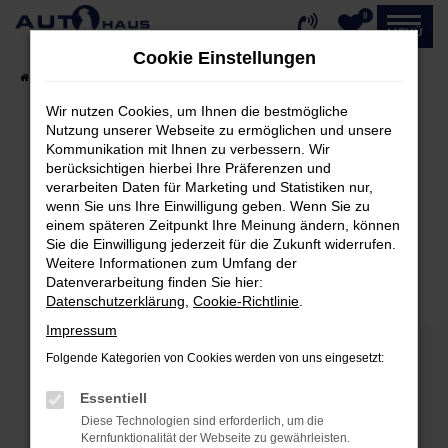
0
Zum
MENÜ
Hauptinhalt
Cookie Einstellungen
springen
Startseite
Fahrzeugangebote
Fahrzeug-Showroom
Wir nutzen Cookies, um Ihnen die bestmögliche
Nutzung unserer Webseite zu ermöglichen und unsere
Kommunikation mit Ihnen zu verbessern. Wir
Fehler: Network Error
berücksichtigen hierbei Ihre Präferenzen und
verarbeiten Daten für Marketing und Statistiken nur,
Beim Laden ist ein Fehler aufgetreten.
wenn Sie uns Ihre Einwilligung geben. Wenn Sie zu
einem späteren Zeitpunkt Ihre Meinung ändern, können
Hier sind ein paar Tipps, die dir helfen können:
Sie die Einwilligung jederzeit für die Zukunft widerrufen.
Weitere Informationen zum Umfang der
Überprüfe deine Firewall und deine
Datenverarbeitung finden Sie hier:
Internetverbindung.
Datenschutzerklärung
,
Cookie-Richtlinie
.
Laden andere Webseiten, zum Beispiel deine
Impressum
Suchmaschine?
Folgende Kategorien von Cookies werden von uns eingesetzt:
Prüfe deine Browsererweiterungen.
Manche Erweiterungen, wie Werbeblocker,
Essentiell
können das Laden bestimmter Seiten
Diese Technologien sind erforderlich, um die
verhindern. Funktioniert die Seite in einem
Kernfunktionalität der Webseite zu gewährleisten.