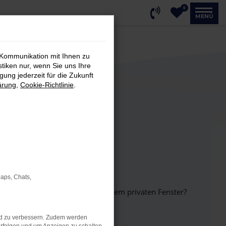
0
MENÜ
 Kommunikation mit Ihnen zu
stiken nur, wenn Sie uns Ihre
ung jederzeit für die Zukunft
ärung
,
Cookie-Richtlinie
.
Maps, Chats,
inem anderen Browser oder in einem privaten Fenster?
nd zu verbessern. Zudem werden