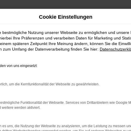
Cookie Einstellungen
ie bestmögliche Nutzung unserer Webseite zu ermöglichen und unsere
hierbei Ihre Präferenzen und verarbeiten Daten für Marketing und Stati
einem späteren Zeitpunkt Ihre Meinung ändern, können Sie die Einwillig
en zum Umfang der Datenverarbeitung finden Sie hier:
Datenschutzerkl
en von uns eingesetzt:
rlich, um die Kernfunktionalität der Webseite zu gewährleisten.
indung.
hine?
estmögliche Funktionalität der Webseite. Services von Drittanbietern wie Google 
eitere werden aktiviert.
aden bestimmter Seiten verhindern. Funktioniert die Seite in e
 zu beheben.
 es uns, die Nutzung der Webseite zu analysieren, um die Leistung zu messen u