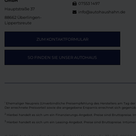
GmbH
07553 1497
Hauptstraße 37
info@autohaushahn.de
88662 Überlingen-
Lippertsreute
ZUM KONTAKTFORMULAR
SO FINDEN SIE UNSER AUTOHAUS
Ehemaliger Neupreis (Unverbindliche Preisempfehlung des Herstellers am Tag der 
1
Der errechnete Preisvorteil sowie die angegebene Ersparnis errechnet sich gegenü
2
Hierbei handelt es sich um ein Finanzierungs-Angebot. Preise sind Bruttopreise. Ir
3
Hierbei handelt es sich um ein Leasing-Angebot. Preise sind Bruttopreise. Irrtümer