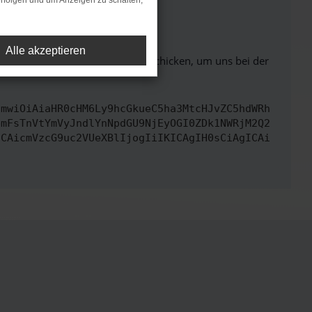
rfolgen und um Anzeigen zu schalten,
ht mehr unterstützt werden.
Alle akzeptieren
ben. Du kannst uns diesen Text schicken, um uns bei der
cmwiOiAiaHR0cHM6Ly9hcGkueC5ha3MtcHJvZC5hdWRh
bmFsTnVtYmVyJndlYnNpdGU9NjEyOGI0ZDk1NWRjM2Q2
ICAicmVzcG9uc2VUeXBlIjogIiIKICAgIH0sCiAgICAi