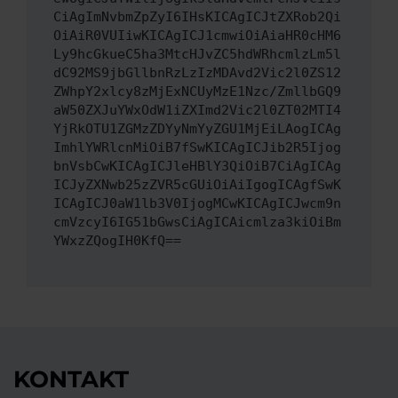
CiAgImNvbmZpZyI6IHsKICAgICJtZXRob2Qi
OiAiR0VUIiwKICAgICJ1cmwiOiAiaHR0cHM6
Ly9hcGkueC5ha3MtcHJvZC5hdWRhcmlzLm5l
dC92MS9jbGllbnRzLzIzMDAvd2Vic2l0ZS12
ZWhpY2xlcy8zMjExNCUyMzE1Nzc/ZmllbGQ9
aW50ZXJuYWxOdW1iZXImd2Vic2l0ZT02MTI4
YjRkOTU1ZGMzZDYyNmYyZGU1MjEiLAogICAg
ImhlYWRlcnMiOiB7fSwKICAgICJib2R5Ijog
bnVsbCwKICAgICJleHBlY3QiOiB7CiAgICAg
ICJyZXNwb25zZVR5cGUiOiAiIgogICAgfSwK
ICAgICJ0aW1lb3V0IjogMCwKICAgICJwcm9n
cmVzcyI6IG51bGwsCiAgICAicmlza3kiOiBm
YWxzZQogIH0KfQ==
KONTAKT