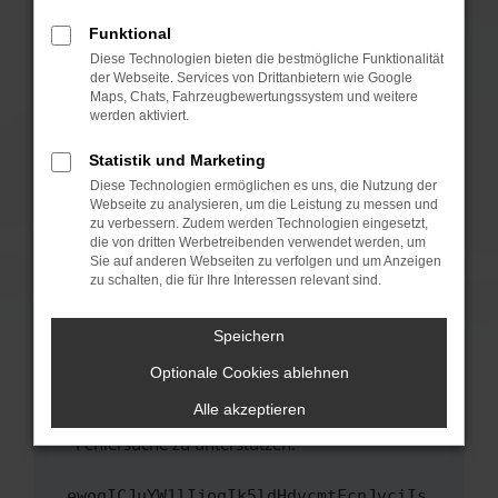
anderen Browser oder in einem privaten
Fenster?
Funktional
Starte dein Gerät neu.
Diese Technologien bieten die bestmögliche Funktionalität
der Webseite. Services von Drittanbietern wie Google
Das kann manchmal helfen, vorübergehende
Maps, Chats, Fahrzeugbewertungssystem und weitere
Probleme zu beheben.
werden aktiviert.
Stelle sicher, dass dein Browser und dein
Statistik und Marketing
Betriebssystem auf dem neuesten Stand
Diese Technologien ermöglichen es uns, die Nutzung der
sind.
Webseite zu analysieren, um die Leistung zu messen und
Veraltete Software birgt nicht nur ein
zu verbessern. Zudem werden Technologien eingesetzt,
Sicherheitsrisiko, sondern kann auch dazu
die von dritten Werbetreibenden verwendet werden, um
führen, dass bestimmte Funktionen nicht mehr
Sie auf anderen Webseiten zu verfolgen und um Anzeigen
zu schalten, die für Ihre Interessen relevant sind.
unterstützt werden.
Wende dich an den Webseitenbetreiber.
Speichern
Wenn du alle oben genannten Schritte versucht
hast, kontaktiere uns bitte. Wir werden
Optionale Cookies ablehnen
versuchen, das Problem zu beheben. Du kannst
Alle akzeptieren
uns diesen Text schicken, um uns bei der
Fehlersuche zu unterstützen:
ewogICJuYW1lIjogIk5ldHdvcmtFcnJvciIs