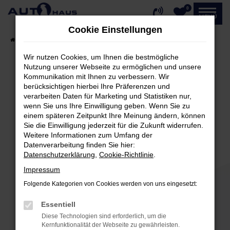
0
Zum
MENÜ
Hauptinhalt
Cookie Einstellungen
springen
Startseite
Fahrzeugangebote
Fahrzeug-Showroom
Wir nutzen Cookies, um Ihnen die bestmögliche
Nutzung unserer Webseite zu ermöglichen und unsere
Kommunikation mit Ihnen zu verbessern. Wir
Fehler: Network Error
berücksichtigen hierbei Ihre Präferenzen und
verarbeiten Daten für Marketing und Statistiken nur,
Beim Laden ist ein Fehler aufgetreten.
wenn Sie uns Ihre Einwilligung geben. Wenn Sie zu
einem späteren Zeitpunkt Ihre Meinung ändern, können
Hier sind ein paar Tipps, die dir helfen können:
Sie die Einwilligung jederzeit für die Zukunft widerrufen.
Weitere Informationen zum Umfang der
Überprüfe deine Firewall und deine
Datenverarbeitung finden Sie hier:
Internetverbindung.
Datenschutzerklärung
,
Cookie-Richtlinie
.
Laden andere Webseiten, zum Beispiel deine
Impressum
Suchmaschine?
Folgende Kategorien von Cookies werden von uns eingesetzt:
Prüfe deine Browsererweiterungen.
Manche Erweiterungen, wie Werbeblocker,
Essentiell
können das Laden bestimmter Seiten
Diese Technologien sind erforderlich, um die
verhindern. Funktioniert die Seite in einem
Kernfunktionalität der Webseite zu gewährleisten.