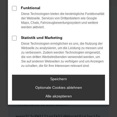
anderen Browser oder in einem privaten
Fenster?
Funktional
Starte dein Gerät neu.
Diese Technologien bieten die bestmögliche Funktionalität
der Webseite. Services von Drittanbietern wie Google
Das kann manchmal helfen, vorübergehende
Maps, Chats, Fahrzeugbewertungssystem und weitere
Probleme zu beheben.
werden aktiviert.
Stelle sicher, dass dein Browser und dein
Statistik und Marketing
Betriebssystem auf dem neuesten Stand
Diese Technologien ermöglichen es uns, die Nutzung der
sind.
Webseite zu analysieren, um die Leistung zu messen und
Veraltete Software birgt nicht nur ein
zu verbessern. Zudem werden Technologien eingesetzt,
Sicherheitsrisiko, sondern kann auch dazu
die von dritten Werbetreibenden verwendet werden, um
führen, dass bestimmte Funktionen nicht mehr
Sie auf anderen Webseiten zu verfolgen und um Anzeigen
zu schalten, die für Ihre Interessen relevant sind.
unterstützt werden.
Wende dich an den Webseitenbetreiber.
Speichern
Wenn du alle oben genannten Schritte versucht
hast, kontaktiere uns bitte. Wir werden
Optionale Cookies ablehnen
versuchen, das Problem zu beheben. Du kannst
Alle akzeptieren
uns diesen Text schicken, um uns bei der
Fehlersuche zu unterstützen:
ewogICJuYW1lIjogIk5ldHdvcmtFcnJvciIs