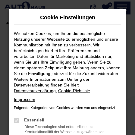
0
Zum
MENÜ
Hauptinhalt
Cookie Einstellungen
springen
Startseite
Fahrzeugangebote
Fahrzeug-Showroom
Wir nutzen Cookies, um Ihnen die bestmögliche
Nutzung unserer Webseite zu ermöglichen und unsere
Kommunikation mit Ihnen zu verbessern. Wir
Fehler: Network Error
berücksichtigen hierbei Ihre Präferenzen und
verarbeiten Daten für Marketing und Statistiken nur,
Beim Laden ist ein Fehler aufgetreten.
wenn Sie uns Ihre Einwilligung geben. Wenn Sie zu
einem späteren Zeitpunkt Ihre Meinung ändern, können
Hier sind ein paar Tipps, die dir helfen können:
Sie die Einwilligung jederzeit für die Zukunft widerrufen.
Weitere Informationen zum Umfang der
Überprüfe deine Firewall und deine
Datenverarbeitung finden Sie hier:
Internetverbindung.
Datenschutzerklärung
,
Cookie-Richtlinie
.
Laden andere Webseiten, zum Beispiel deine
Impressum
Suchmaschine?
Folgende Kategorien von Cookies werden von uns eingesetzt:
Prüfe deine Browsererweiterungen.
Manche Erweiterungen, wie Werbeblocker,
Essentiell
können das Laden bestimmter Seiten
Diese Technologien sind erforderlich, um die
verhindern. Funktioniert die Seite in einem
Kernfunktionalität der Webseite zu gewährleisten.