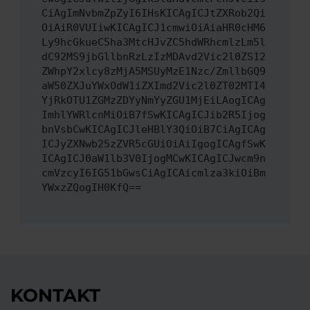
CiAgImNvbmZpZyI6IHsKICAgICJtZXRob2Qi
OiAiR0VUIiwKICAgICJ1cmwiOiAiaHR0cHM6
Ly9hcGkueC5ha3MtcHJvZC5hdWRhcmlzLm5l
dC92MS9jbGllbnRzLzIzMDAvd2Vic2l0ZS12
ZWhpY2xlcy8zMjA5MSUyMzE1Nzc/ZmllbGQ9
aW50ZXJuYWxOdW1iZXImd2Vic2l0ZT02MTI4
YjRkOTU1ZGMzZDYyNmYyZGU1MjEiLAogICAg
ImhlYWRlcnMiOiB7fSwKICAgICJib2R5Ijog
bnVsbCwKICAgICJleHBlY3QiOiB7CiAgICAg
ICJyZXNwb25zZVR5cGUiOiAiIgogICAgfSwK
ICAgICJ0aW1lb3V0IjogMCwKICAgICJwcm9n
cmVzcyI6IG51bGwsCiAgICAicmlza3kiOiBm
YWxzZQogIH0KfQ==
KONTAKT