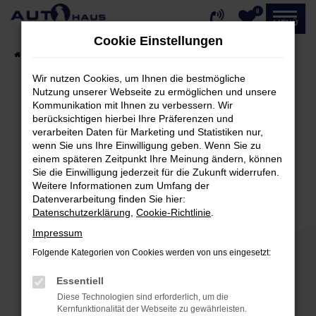
0
Zum
MENÜ
Hauptinhalt
Cookie Einstellungen
springen
Startseite
Fahrzeugangebote
Fahrzeug-Showroom
Wir nutzen Cookies, um Ihnen die bestmögliche
Nutzung unserer Webseite zu ermöglichen und unsere
Kommunikation mit Ihnen zu verbessern. Wir
Fehler: Network Error
berücksichtigen hierbei Ihre Präferenzen und
verarbeiten Daten für Marketing und Statistiken nur,
Beim Laden ist ein Fehler aufgetreten.
wenn Sie uns Ihre Einwilligung geben. Wenn Sie zu
einem späteren Zeitpunkt Ihre Meinung ändern, können
Hier sind ein paar Tipps, die dir helfen können:
Sie die Einwilligung jederzeit für die Zukunft widerrufen.
Weitere Informationen zum Umfang der
Überprüfe deine Firewall und deine
Datenverarbeitung finden Sie hier:
Internetverbindung.
Datenschutzerklärung
,
Cookie-Richtlinie
.
Laden andere Webseiten, zum Beispiel deine
Impressum
Suchmaschine?
Folgende Kategorien von Cookies werden von uns eingesetzt:
Prüfe deine Browsererweiterungen.
Manche Erweiterungen, wie Werbeblocker,
Essentiell
können das Laden bestimmter Seiten
Diese Technologien sind erforderlich, um die
verhindern. Funktioniert die Seite in einem
Kernfunktionalität der Webseite zu gewährleisten.