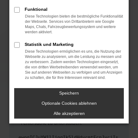
anderen Browser oder in einem privaten
Fenster?
Funktional
Starte dein Gerät neu.
Diese Technologien bieten die bestmögliche Funktionalität
der Webseite. Services von Drittanbietern wie Google
Das kann manchmal helfen, vorübergehende
Maps, Chats, Fahrzeugbewertungssystem und weitere
Probleme zu beheben.
werden aktiviert.
Stelle sicher, dass dein Browser und dein
Statistik und Marketing
Betriebssystem auf dem neuesten Stand
Diese Technologien ermöglichen es uns, die Nutzung der
sind.
Webseite zu analysieren, um die Leistung zu messen und
Veraltete Software birgt nicht nur ein
zu verbessern. Zudem werden Technologien eingesetzt,
Sicherheitsrisiko, sondern kann auch dazu
die von dritten Werbetreibenden verwendet werden, um
führen, dass bestimmte Funktionen nicht mehr
Sie auf anderen Webseiten zu verfolgen und um Anzeigen
zu schalten, die für Ihre Interessen relevant sind.
unterstützt werden.
Wende dich an den Webseitenbetreiber.
Speichern
Wenn du alle oben genannten Schritte versucht
hast, kontaktiere uns bitte. Wir werden
Optionale Cookies ablehnen
versuchen, das Problem zu beheben. Du kannst
Alle akzeptieren
uns diesen Text schicken, um uns bei der
Fehlersuche zu unterstützen:
ewogICJuYW1lIjogIk5ldHdvcmtFcnJvciIs