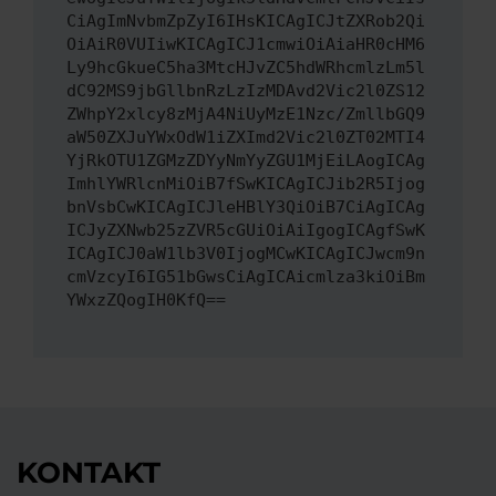
CiAgImNvbmZpZyI6IHsKICAgICJtZXRob2Qi
OiAiR0VUIiwKICAgICJ1cmwiOiAiaHR0cHM6
Ly9hcGkueC5ha3MtcHJvZC5hdWRhcmlzLm5l
dC92MS9jbGllbnRzLzIzMDAvd2Vic2l0ZS12
ZWhpY2xlcy8zMjA4NiUyMzE1Nzc/ZmllbGQ9
aW50ZXJuYWxOdW1iZXImd2Vic2l0ZT02MTI4
YjRkOTU1ZGMzZDYyNmYyZGU1MjEiLAogICAg
ImhlYWRlcnMiOiB7fSwKICAgICJib2R5Ijog
bnVsbCwKICAgICJleHBlY3QiOiB7CiAgICAg
ICJyZXNwb25zZVR5cGUiOiAiIgogICAgfSwK
ICAgICJ0aW1lb3V0IjogMCwKICAgICJwcm9n
cmVzcyI6IG51bGwsCiAgICAicmlza3kiOiBm
YWxzZQogIH0KfQ==
KONTAKT