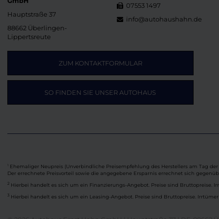
GmbH
07553 1497
Hauptstraße 37
info@autohaushahn.de
88662 Überlingen-
Lippertsreute
ZUM KONTAKTFORMULAR
SO FINDEN SIE UNSER AUTOHAUS
Ehemaliger Neupreis (Unverbindliche Preisempfehlung des Herstellers am Tag der 
1
Der errechnete Preisvorteil sowie die angegebene Ersparnis errechnet sich gegenü
2
Hierbei handelt es sich um ein Finanzierungs-Angebot. Preise sind Bruttopreise. Ir
3
Hierbei handelt es sich um ein Leasing-Angebot. Preise sind Bruttopreise. Irrtümer