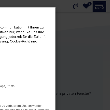
0
MENÜ
 Kommunikation mit Ihnen zu
stiken nur, wenn Sie uns Ihre
ung jederzeit für die Zukunft
ärung
,
Cookie-Richtlinie
.
Maps, Chats,
inem anderen Browser oder in einem privaten Fenster?
nd zu verbessern. Zudem werden