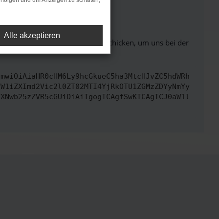
rfolgen und um Anzeigen zu schalten,
ht mehr unterstützt werden.
Alle akzeptieren
ben. Du kannst uns diesen Text schicken, um uns bei der
cmwiOiAiaHR0cHM6Ly9hcGkueC5ha3MtcHJvZC5hdWRh
dW1iZXImd2Vic2l0ZT02MTI4YjRkOTU1ZGMzZDYyNmYy
ZXNwb25zZVR5cGUiOiAiIgogICAgfSwKICAgICJ0aW1l