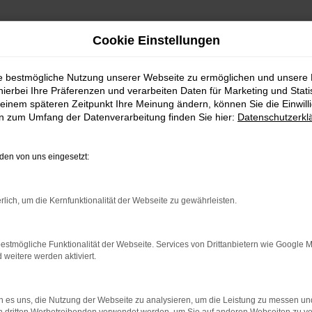
Cookie Einstellungen
ie bestmögliche Nutzung unserer Webseite zu ermöglichen und unsere
hierbei Ihre Präferenzen und verarbeiten Daten für Marketing und Stati
einem späteren Zeitpunkt Ihre Meinung ändern, können Sie die Einwillig
en zum Umfang der Datenverarbeitung finden Sie hier:
Datenschutzerkl
en von uns eingesetzt:
rlich, um die Kernfunktionalität der Webseite zu gewährleisten.
indung.
hine?
estmögliche Funktionalität der Webseite. Services von Drittanbietern wie Google 
eitere werden aktiviert.
aden bestimmter Seiten verhindern. Funktioniert die Seite in e
 zu beheben.
 es uns, die Nutzung der Webseite zu analysieren, um die Leistung zu messen u