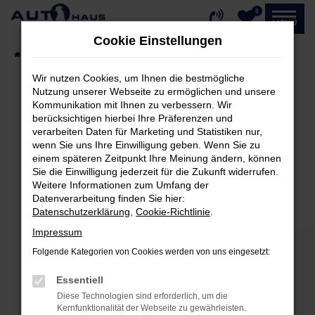
0
Zum
MENÜ
Hauptinhalt
Cookie Einstellungen
springen
Startseite
Fahrzeugangebote
Fahrzeug-Showroom
Wir nutzen Cookies, um Ihnen die bestmögliche
Nutzung unserer Webseite zu ermöglichen und unsere
Kommunikation mit Ihnen zu verbessern. Wir
Fehler: Network Error
berücksichtigen hierbei Ihre Präferenzen und
verarbeiten Daten für Marketing und Statistiken nur,
Beim Laden ist ein Fehler aufgetreten.
wenn Sie uns Ihre Einwilligung geben. Wenn Sie zu
einem späteren Zeitpunkt Ihre Meinung ändern, können
Hier sind ein paar Tipps, die dir helfen können:
Sie die Einwilligung jederzeit für die Zukunft widerrufen.
Weitere Informationen zum Umfang der
Überprüfe deine Firewall und deine
Datenverarbeitung finden Sie hier:
Internetverbindung.
Datenschutzerklärung
,
Cookie-Richtlinie
.
Laden andere Webseiten, zum Beispiel deine
Impressum
Suchmaschine?
Folgende Kategorien von Cookies werden von uns eingesetzt:
Prüfe deine Browsererweiterungen.
Manche Erweiterungen, wie Werbeblocker,
Essentiell
können das Laden bestimmter Seiten
Diese Technologien sind erforderlich, um die
verhindern. Funktioniert die Seite in einem
Kernfunktionalität der Webseite zu gewährleisten.