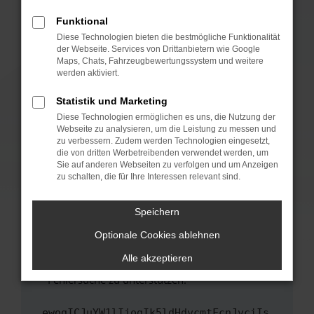
anderen Browser oder in einem privaten
Fenster?
Funktional
Starte dein Gerät neu.
Diese Technologien bieten die bestmögliche Funktionalität
der Webseite. Services von Drittanbietern wie Google
Das kann manchmal helfen, vorübergehende
Maps, Chats, Fahrzeugbewertungssystem und weitere
Probleme zu beheben.
werden aktiviert.
Stelle sicher, dass dein Browser und dein
Statistik und Marketing
Betriebssystem auf dem neuesten Stand
Diese Technologien ermöglichen es uns, die Nutzung der
sind.
Webseite zu analysieren, um die Leistung zu messen und
Veraltete Software birgt nicht nur ein
zu verbessern. Zudem werden Technologien eingesetzt,
Sicherheitsrisiko, sondern kann auch dazu
die von dritten Werbetreibenden verwendet werden, um
führen, dass bestimmte Funktionen nicht mehr
Sie auf anderen Webseiten zu verfolgen und um Anzeigen
zu schalten, die für Ihre Interessen relevant sind.
unterstützt werden.
Wende dich an den Webseitenbetreiber.
Speichern
Wenn du alle oben genannten Schritte versucht
hast, kontaktiere uns bitte. Wir werden
Optionale Cookies ablehnen
versuchen, das Problem zu beheben. Du kannst
Alle akzeptieren
uns diesen Text schicken, um uns bei der
Fehlersuche zu unterstützen:
ewogICJuYW1lIjogIk5ldHdvcmtFcnJvciIs