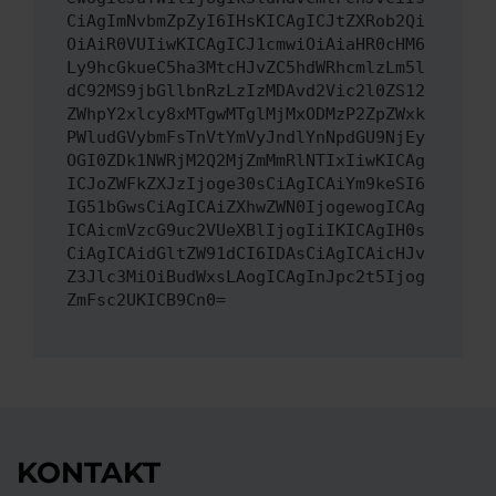
CiAgImNvbmZpZyI6IHsKICAgICJtZXRob2Qi
OiAiR0VUIiwKICAgICJ1cmwiOiAiaHR0cHM6
Ly9hcGkueC5ha3MtcHJvZC5hdWRhcmlzLm5l
dC92MS9jbGllbnRzLzIzMDAvd2Vic2l0ZS12
ZWhpY2xlcy8xMTgwMTglMjMxODMzP2ZpZWxk
PWludGVybmFsTnVtYmVyJndlYnNpdGU9NjEy
OGI0ZDk1NWRjM2Q2MjZmMmRlNTIxIiwKICAg
ICJoZWFkZXJzIjoge30sCiAgICAiYm9keSI6
IG51bGwsCiAgICAiZXhwZWN0IjogewogICAg
ICAicmVzcG9uc2VUeXBlIjogIiIKICAgIH0s
CiAgICAidGltZW91dCI6IDAsCiAgICAicHJv
Z3Jlc3MiOiBudWxsLAogICAgInJpc2t5Ijog
ZmFsc2UKICB9Cn0=
KONTAKT