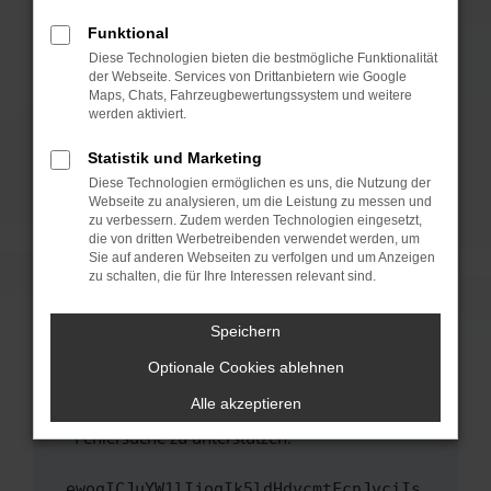
anderen Browser oder in einem privaten
Fenster?
Funktional
Starte dein Gerät neu.
Diese Technologien bieten die bestmögliche Funktionalität
der Webseite. Services von Drittanbietern wie Google
Das kann manchmal helfen, vorübergehende
Maps, Chats, Fahrzeugbewertungssystem und weitere
Probleme zu beheben.
werden aktiviert.
Stelle sicher, dass dein Browser und dein
Statistik und Marketing
Betriebssystem auf dem neuesten Stand
Diese Technologien ermöglichen es uns, die Nutzung der
sind.
Webseite zu analysieren, um die Leistung zu messen und
Veraltete Software birgt nicht nur ein
zu verbessern. Zudem werden Technologien eingesetzt,
Sicherheitsrisiko, sondern kann auch dazu
die von dritten Werbetreibenden verwendet werden, um
führen, dass bestimmte Funktionen nicht mehr
Sie auf anderen Webseiten zu verfolgen und um Anzeigen
zu schalten, die für Ihre Interessen relevant sind.
unterstützt werden.
Wende dich an den Webseitenbetreiber.
Speichern
Wenn du alle oben genannten Schritte versucht
hast, kontaktiere uns bitte. Wir werden
Optionale Cookies ablehnen
versuchen, das Problem zu beheben. Du kannst
Alle akzeptieren
uns diesen Text schicken, um uns bei der
Fehlersuche zu unterstützen:
ewogICJuYW1lIjogIk5ldHdvcmtFcnJvciIs