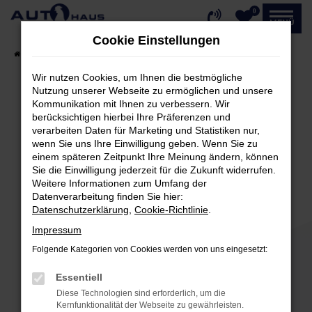
0
Zum
MENÜ
Hauptinhalt
Cookie Einstellungen
springen
Startseite
Fahrzeugangebote
Fahrzeug-Showroom
Wir nutzen Cookies, um Ihnen die bestmögliche
Nutzung unserer Webseite zu ermöglichen und unsere
Kommunikation mit Ihnen zu verbessern. Wir
Fehler: Network Error
berücksichtigen hierbei Ihre Präferenzen und
verarbeiten Daten für Marketing und Statistiken nur,
Beim Laden ist ein Fehler aufgetreten.
wenn Sie uns Ihre Einwilligung geben. Wenn Sie zu
einem späteren Zeitpunkt Ihre Meinung ändern, können
Hier sind ein paar Tipps, die dir helfen können:
Sie die Einwilligung jederzeit für die Zukunft widerrufen.
Weitere Informationen zum Umfang der
Überprüfe deine Firewall und deine
Datenverarbeitung finden Sie hier:
Internetverbindung.
Datenschutzerklärung
,
Cookie-Richtlinie
.
Laden andere Webseiten, zum Beispiel deine
Impressum
Suchmaschine?
Folgende Kategorien von Cookies werden von uns eingesetzt:
Prüfe deine Browsererweiterungen.
Manche Erweiterungen, wie Werbeblocker,
Essentiell
können das Laden bestimmter Seiten
Diese Technologien sind erforderlich, um die
verhindern. Funktioniert die Seite in einem
Kernfunktionalität der Webseite zu gewährleisten.