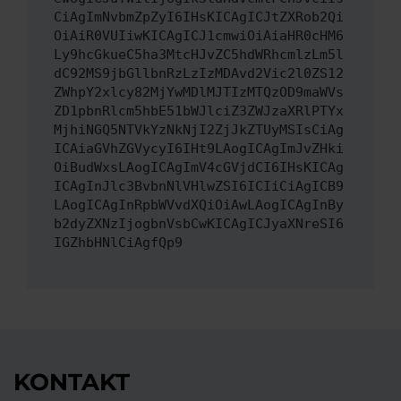
CiAgImNvbmZpZyI6IHsKICAgICJtZXRob2Qi
OiAiR0VUIiwKICAgICJ1cmwiOiAiaHR0cHM6
Ly9hcGkueC5ha3MtcHJvZC5hdWRhcmlzLm5l
dC92MS9jbGllbnRzLzIzMDAvd2Vic2l0ZS12
ZWhpY2xlcy82MjYwMDlMJTIzMTQzOD9maWVs
ZD1pbnRlcm5hbE51bWJlciZ3ZWJzaXRlPTYx
MjhiNGQ5NTVkYzNkNjI2ZjJkZTUyMSIsCiAg
ICAiaGVhZGVycyI6IHt9LAogICAgImJvZHki
OiBudWxsLAogICAgImV4cGVjdCI6IHsKICAg
ICAgInJlc3BvbnNlVHlwZSI6ICIiCiAgICB9
LAogICAgInRpbWVvdXQiOiAwLAogICAgInBy
b2dyZXNzIjogbnVsbCwKICAgICJyaXNreSI6
IGZhbHNlCiAgfQp9
KONTAKT