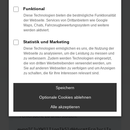
anderen Browser oder in einem privaten
Fenster?
Funktional
Starte dein Gerät neu.
Diese Technologien bieten die bestmögliche Funktionalität
der Webseite. Services von Drittanbietern wie Google
Das kann manchmal helfen, vorübergehende
Maps, Chats, Fahrzeugbewertungssystem und weitere
Probleme zu beheben.
werden aktiviert.
Stelle sicher, dass dein Browser und dein
Statistik und Marketing
Betriebssystem auf dem neuesten Stand
Diese Technologien ermöglichen es uns, die Nutzung der
sind.
Webseite zu analysieren, um die Leistung zu messen und
Veraltete Software birgt nicht nur ein
zu verbessern. Zudem werden Technologien eingesetzt,
Sicherheitsrisiko, sondern kann auch dazu
die von dritten Werbetreibenden verwendet werden, um
führen, dass bestimmte Funktionen nicht mehr
Sie auf anderen Webseiten zu verfolgen und um Anzeigen
zu schalten, die für Ihre Interessen relevant sind.
unterstützt werden.
Wende dich an den Webseitenbetreiber.
Speichern
Wenn du alle oben genannten Schritte versucht
hast, kontaktiere uns bitte. Wir werden
Optionale Cookies ablehnen
versuchen, das Problem zu beheben. Du kannst
Alle akzeptieren
uns diesen Text schicken, um uns bei der
Fehlersuche zu unterstützen:
ewogICJuYW1lIjogIk5ldHdvcmtFcnJvciIs