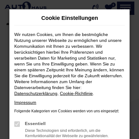
0
Zum
MENÜ
Hauptinhalt
Cookie Einstellungen
springen
Startseite
Fahrzeugangebote
Fahrzeug-Showroom
Wir nutzen Cookies, um Ihnen die bestmögliche
Nutzung unserer Webseite zu ermöglichen und unsere
Kommunikation mit Ihnen zu verbessern. Wir
Fehler: Network Error
berücksichtigen hierbei Ihre Präferenzen und
verarbeiten Daten für Marketing und Statistiken nur,
Beim Laden ist ein Fehler aufgetreten.
wenn Sie uns Ihre Einwilligung geben. Wenn Sie zu
einem späteren Zeitpunkt Ihre Meinung ändern, können
Hier sind ein paar Tipps, die dir helfen können:
Sie die Einwilligung jederzeit für die Zukunft widerrufen.
Weitere Informationen zum Umfang der
Überprüfe deine Firewall und deine
Datenverarbeitung finden Sie hier:
Internetverbindung.
Datenschutzerklärung
,
Cookie-Richtlinie
.
Laden andere Webseiten, zum Beispiel deine
Impressum
Suchmaschine?
Folgende Kategorien von Cookies werden von uns eingesetzt:
Prüfe deine Browsererweiterungen.
Manche Erweiterungen, wie Werbeblocker,
Essentiell
können das Laden bestimmter Seiten
Diese Technologien sind erforderlich, um die
verhindern. Funktioniert die Seite in einem
Kernfunktionalität der Webseite zu gewährleisten.