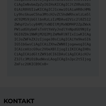
CiAgImNvbmZpZyI6IHsKICAgICJtZXRob2Qi
OiAiR0VUIiwKICAgICJ1cmwiOiAiaHR0cHM6
Ly9hcGkueC5ha3MtcHJvZC5hdWRhcmlzLm5l
dC92MS9jbGllbnRzLzIzMDAvd2Vic2l0ZS12
ZWhpY2xlcy84MjYxNDIlMjMxNDM4P2ZpZWxk
PWludGVybmFsTnVtYmVyJndlYnNpdGU9NjEy
OGI0ZDk1NWRjM2Q2MjZmMmRlNTIxIiwKICAg
ICJoZWFkZXJzIjoge30sCiAgICAiYm9keSI6
IG51bGwsCiAgICAiZXhwZWN0IjogewogICAg
ICAicmVzcG9uc2VUeXBlIjogIiIKICAgIH0s
CiAgICAidGltZW91dCI6IDAsCiAgICAicHJv
Z3Jlc3MiOiBudWxsLAogICAgInJpc2t5Ijog
ZmFsc2UKICB9Cn0=
KONTAKT