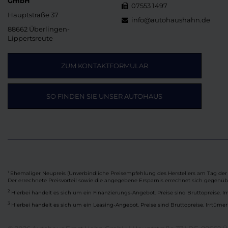
GmbH
07553 1497
Hauptstraße 37
info@autohaushahn.de
88662 Überlingen-
Lippertsreute
ZUM KONTAKTFORMULAR
SO FINDEN SIE UNSER AUTOHAUS
Ehemaliger Neupreis (Unverbindliche Preisempfehlung des Herstellers am Tag der 
1
Der errechnete Preisvorteil sowie die angegebene Ersparnis errechnet sich gegenü
2
Hierbei handelt es sich um ein Finanzierungs-Angebot. Preise sind Bruttopreise. Ir
3
Hierbei handelt es sich um ein Leasing-Angebot. Preise sind Bruttopreise. Irrtümer