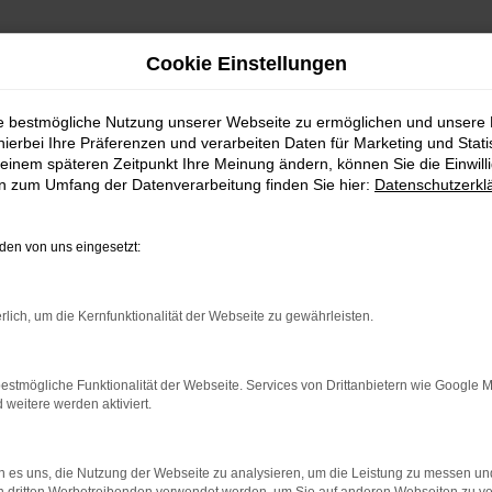
Cookie Einstellungen
ie bestmögliche Nutzung unserer Webseite zu ermöglichen und unsere
hierbei Ihre Präferenzen und verarbeiten Daten für Marketing und Stati
einem späteren Zeitpunkt Ihre Meinung ändern, können Sie die Einwillig
en zum Umfang der Datenverarbeitung finden Sie hier:
Datenschutzerkl
en von uns eingesetzt:
rlich, um die Kernfunktionalität der Webseite zu gewährleisten.
indung.
hine?
estmögliche Funktionalität der Webseite. Services von Drittanbietern wie Google 
eitere werden aktiviert.
aden bestimmter Seiten verhindern. Funktioniert die Seite in e
 zu beheben.
 es uns, die Nutzung der Webseite zu analysieren, um die Leistung zu messen u