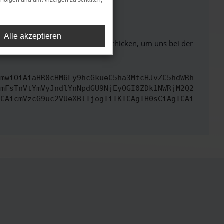
rfolgen und um Anzeigen zu schalten,
ht mehr unterstützt werden.
Alle akzeptieren
ben. Du kannst uns diesen Text schicken, um uns bei der
cmwiOiAiaHR0cHM6Ly9hcGkueC5ha3MtcHJvZC5hdWRh
bmFsTnVtYmVyJndlYnNpdGU9NjEyOGI0ZDk1NWRjM2Q2
ICAicmVzcG9uc2VUeXBlIjogIiIKICAgIH0sCiAgICAi