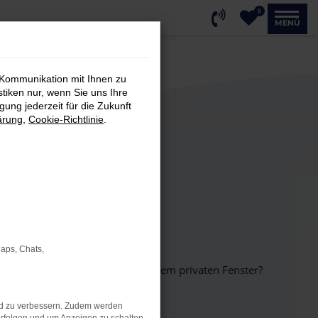
0
MENÜ
 Kommunikation mit Ihnen zu
stiken nur, wenn Sie uns Ihre
ung jederzeit für die Zukunft
ärung
,
Cookie-Richtlinie
.
Maps, Chats,
inem anderen Browser oder in einem privaten Fenster?
nd zu verbessern. Zudem werden