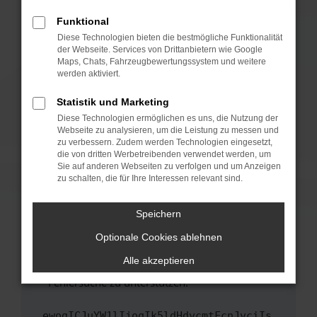
anderen Browser oder in einem privaten
Fenster?
Funktional
Starte dein Gerät neu.
Diese Technologien bieten die bestmögliche Funktionalität
der Webseite. Services von Drittanbietern wie Google
Das kann manchmal helfen, vorübergehende
Maps, Chats, Fahrzeugbewertungssystem und weitere
Probleme zu beheben.
werden aktiviert.
Stelle sicher, dass dein Browser und dein
Statistik und Marketing
Betriebssystem auf dem neuesten Stand
Diese Technologien ermöglichen es uns, die Nutzung der
sind.
Webseite zu analysieren, um die Leistung zu messen und
Veraltete Software birgt nicht nur ein
zu verbessern. Zudem werden Technologien eingesetzt,
Sicherheitsrisiko, sondern kann auch dazu
die von dritten Werbetreibenden verwendet werden, um
führen, dass bestimmte Funktionen nicht mehr
Sie auf anderen Webseiten zu verfolgen und um Anzeigen
zu schalten, die für Ihre Interessen relevant sind.
unterstützt werden.
Wende dich an den Webseitenbetreiber.
Speichern
Wenn du alle oben genannten Schritte versucht
hast, kontaktiere uns bitte. Wir werden
Optionale Cookies ablehnen
versuchen, das Problem zu beheben. Du kannst
Alle akzeptieren
uns diesen Text schicken, um uns bei der
Fehlersuche zu unterstützen:
ewogICJuYW1lIjogIk5ldHdvcmtFcnJvciIs