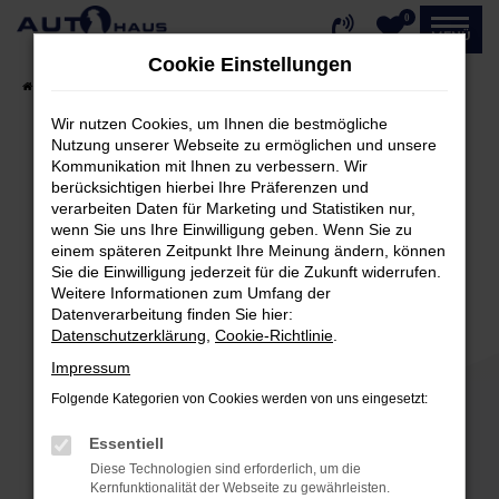
0
Zum
MENÜ
Hauptinhalt
Cookie Einstellungen
springen
Startseite
Fahrzeugangebote
Fahrzeug-Showroom
Wir nutzen Cookies, um Ihnen die bestmögliche
Nutzung unserer Webseite zu ermöglichen und unsere
Kommunikation mit Ihnen zu verbessern. Wir
Fehler: Network Error
berücksichtigen hierbei Ihre Präferenzen und
verarbeiten Daten für Marketing und Statistiken nur,
Beim Laden ist ein Fehler aufgetreten.
wenn Sie uns Ihre Einwilligung geben. Wenn Sie zu
einem späteren Zeitpunkt Ihre Meinung ändern, können
Hier sind ein paar Tipps, die dir helfen können:
Sie die Einwilligung jederzeit für die Zukunft widerrufen.
Weitere Informationen zum Umfang der
Überprüfe deine Firewall und deine
Datenverarbeitung finden Sie hier:
Internetverbindung.
Datenschutzerklärung
,
Cookie-Richtlinie
.
Laden andere Webseiten, zum Beispiel deine
Impressum
Suchmaschine?
Folgende Kategorien von Cookies werden von uns eingesetzt:
Prüfe deine Browsererweiterungen.
Manche Erweiterungen, wie Werbeblocker,
Essentiell
können das Laden bestimmter Seiten
Diese Technologien sind erforderlich, um die
verhindern. Funktioniert die Seite in einem
Kernfunktionalität der Webseite zu gewährleisten.