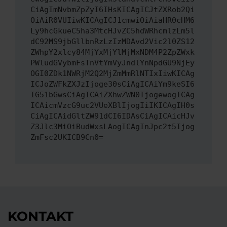
CiAgImNvbmZpZyI6IHsKICAgICJtZXRob2Qi
OiAiR0VUIiwKICAgICJ1cmwiOiAiaHR0cHM6
Ly9hcGkueC5ha3MtcHJvZC5hdWRhcmlzLm5l
dC92MS9jbGllbnRzLzIzMDAvd2Vic2l0ZS12
ZWhpY2xlcy84MjYxMjYlMjMxNDM4P2ZpZWxk
PWludGVybmFsTnVtYmVyJndlYnNpdGU9NjEy
OGI0ZDk1NWRjM2Q2MjZmMmRlNTIxIiwKICAg
ICJoZWFkZXJzIjoge30sCiAgICAiYm9keSI6
IG51bGwsCiAgICAiZXhwZWN0IjogewogICAg
ICAicmVzcG9uc2VUeXBlIjogIiIKICAgIH0s
CiAgICAidGltZW91dCI6IDAsCiAgICAicHJv
Z3Jlc3MiOiBudWxsLAogICAgInJpc2t5Ijog
ZmFsc2UKICB9Cn0=
KONTAKT