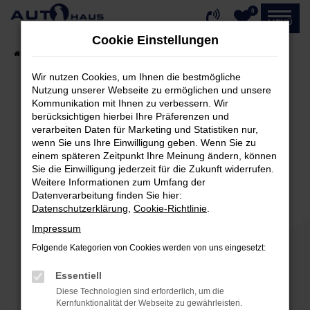
0
Zum
MENÜ
Hauptinhalt
Cookie Einstellungen
springen
Startseite
Fahrzeugangebote
Fahrzeug-Showroom
Wir nutzen Cookies, um Ihnen die bestmögliche
Nutzung unserer Webseite zu ermöglichen und unsere
Kommunikation mit Ihnen zu verbessern. Wir
Fehler: Network Error
berücksichtigen hierbei Ihre Präferenzen und
verarbeiten Daten für Marketing und Statistiken nur,
Beim Laden ist ein Fehler aufgetreten.
wenn Sie uns Ihre Einwilligung geben. Wenn Sie zu
einem späteren Zeitpunkt Ihre Meinung ändern, können
Hier sind ein paar Tipps, die dir helfen können:
Sie die Einwilligung jederzeit für die Zukunft widerrufen.
Weitere Informationen zum Umfang der
Überprüfe deine Firewall und deine
Datenverarbeitung finden Sie hier:
Internetverbindung.
Datenschutzerklärung
,
Cookie-Richtlinie
.
Laden andere Webseiten, zum Beispiel deine
Impressum
Suchmaschine?
Folgende Kategorien von Cookies werden von uns eingesetzt:
Prüfe deine Browsererweiterungen.
Manche Erweiterungen, wie Werbeblocker,
Essentiell
können das Laden bestimmter Seiten
Diese Technologien sind erforderlich, um die
verhindern. Funktioniert die Seite in einem
Kernfunktionalität der Webseite zu gewährleisten.