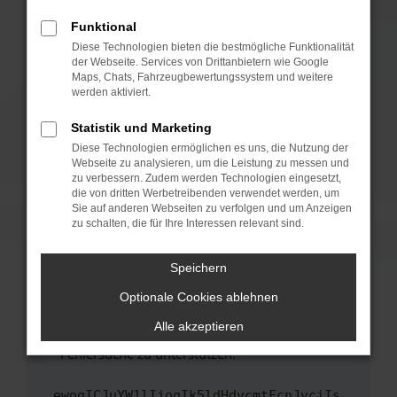
anderen Browser oder in einem privaten
Fenster?
Funktional
Starte dein Gerät neu.
Diese Technologien bieten die bestmögliche Funktionalität
der Webseite. Services von Drittanbietern wie Google
Das kann manchmal helfen, vorübergehende
Maps, Chats, Fahrzeugbewertungssystem und weitere
Probleme zu beheben.
werden aktiviert.
Stelle sicher, dass dein Browser und dein
Statistik und Marketing
Betriebssystem auf dem neuesten Stand
Diese Technologien ermöglichen es uns, die Nutzung der
sind.
Webseite zu analysieren, um die Leistung zu messen und
Veraltete Software birgt nicht nur ein
zu verbessern. Zudem werden Technologien eingesetzt,
Sicherheitsrisiko, sondern kann auch dazu
die von dritten Werbetreibenden verwendet werden, um
führen, dass bestimmte Funktionen nicht mehr
Sie auf anderen Webseiten zu verfolgen und um Anzeigen
zu schalten, die für Ihre Interessen relevant sind.
unterstützt werden.
Wende dich an den Webseitenbetreiber.
Speichern
Wenn du alle oben genannten Schritte versucht
hast, kontaktiere uns bitte. Wir werden
Optionale Cookies ablehnen
versuchen, das Problem zu beheben. Du kannst
Alle akzeptieren
uns diesen Text schicken, um uns bei der
Fehlersuche zu unterstützen:
ewogICJuYW1lIjogIk5ldHdvcmtFcnJvciIs