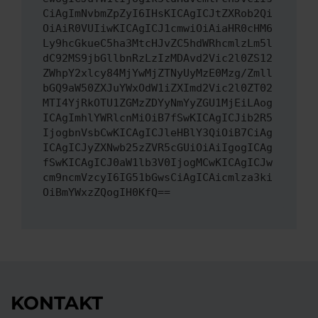
CiAgImNvbmZpZyI6IHsKICAgICJtZXRob2Qi
OiAiR0VUIiwKICAgICJ1cmwiOiAiaHR0cHM6
Ly9hcGkueC5ha3MtcHJvZC5hdWRhcmlzLm5l
dC92MS9jbGllbnRzLzIzMDAvd2Vic2l0ZS12
ZWhpY2xlcy84MjYwMjZTNyUyMzE0Mzg/Zmll
bGQ9aW50ZXJuYWxOdW1iZXImd2Vic2l0ZT02
MTI4YjRkOTU1ZGMzZDYyNmYyZGU1MjEiLAog
ICAgImhlYWRlcnMiOiB7fSwKICAgICJib2R5
IjogbnVsbCwKICAgICJleHBlY3QiOiB7CiAg
ICAgICJyZXNwb25zZVR5cGUiOiAiIgogICAg
fSwKICAgICJ0aW1lb3V0IjogMCwKICAgICJw
cm9ncmVzcyI6IG51bGwsCiAgICAicmlza3ki
OiBmYWxzZQogIH0KfQ==
KONTAKT