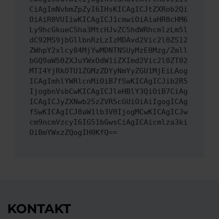
CiAgImNvbmZpZyI6IHsKICAgICJtZXRob2Qi
OiAiR0VUIiwKICAgICJ1cmwiOiAiaHR0cHM6
Ly9hcGkueC5ha3MtcHJvZC5hdWRhcmlzLm5l
dC92MS9jbGllbnRzLzIzMDAvd2Vic2l0ZS12
ZWhpY2xlcy84MjYwMDNTNSUyMzE0Mzg/Zmll
bGQ9aW50ZXJuYWxOdW1iZXImd2Vic2l0ZT02
MTI4YjRkOTU1ZGMzZDYyNmYyZGU1MjEiLAog
ICAgImhlYWRlcnMiOiB7fSwKICAgICJib2R5
IjogbnVsbCwKICAgICJleHBlY3QiOiB7CiAg
ICAgICJyZXNwb25zZVR5cGUiOiAiIgogICAg
fSwKICAgICJ0aW1lb3V0IjogMCwKICAgICJw
cm9ncmVzcyI6IG51bGwsCiAgICAicmlza3ki
OiBmYWxzZQogIH0KfQ==
KONTAKT