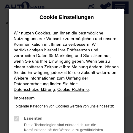
0
Zum
MENÜ
Hauptinhalt
Cookie Einstellungen
springen
Startseite
Fahrzeugangebote
Fahrzeug-Showroom
Wir nutzen Cookies, um Ihnen die bestmögliche
Nutzung unserer Webseite zu ermöglichen und unsere
Kommunikation mit Ihnen zu verbessern. Wir
Fehler: Network Error
berücksichtigen hierbei Ihre Präferenzen und
verarbeiten Daten für Marketing und Statistiken nur,
Beim Laden ist ein Fehler aufgetreten.
wenn Sie uns Ihre Einwilligung geben. Wenn Sie zu
einem späteren Zeitpunkt Ihre Meinung ändern, können
Hier sind ein paar Tipps, die dir helfen können:
Sie die Einwilligung jederzeit für die Zukunft widerrufen.
Weitere Informationen zum Umfang der
Überprüfe deine Firewall und deine
Datenverarbeitung finden Sie hier:
Internetverbindung.
Datenschutzerklärung
,
Cookie-Richtlinie
.
Laden andere Webseiten, zum Beispiel deine
Impressum
Suchmaschine?
Folgende Kategorien von Cookies werden von uns eingesetzt:
Prüfe deine Browsererweiterungen.
Manche Erweiterungen, wie Werbeblocker,
Essentiell
können das Laden bestimmter Seiten
Diese Technologien sind erforderlich, um die
verhindern. Funktioniert die Seite in einem
Kernfunktionalität der Webseite zu gewährleisten.