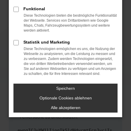
anderen Browser oder in einem privaten
Fenster?
Funktional
Starte dein Gerät neu.
Diese Technologien bieten die bestmögliche Funktionalität
der Webseite. Services von Drittanbietern wie Google
Das kann manchmal helfen, vorübergehende
Maps, Chats, Fahrzeugbewertungssystem und weitere
Probleme zu beheben.
werden aktiviert.
Stelle sicher, dass dein Browser und dein
Statistik und Marketing
Betriebssystem auf dem neuesten Stand
Diese Technologien ermöglichen es uns, die Nutzung der
sind.
Webseite zu analysieren, um die Leistung zu messen und
Veraltete Software birgt nicht nur ein
zu verbessern. Zudem werden Technologien eingesetzt,
Sicherheitsrisiko, sondern kann auch dazu
die von dritten Werbetreibenden verwendet werden, um
führen, dass bestimmte Funktionen nicht mehr
Sie auf anderen Webseiten zu verfolgen und um Anzeigen
zu schalten, die für Ihre Interessen relevant sind.
unterstützt werden.
Wende dich an den Webseitenbetreiber.
Speichern
Wenn du alle oben genannten Schritte versucht
hast, kontaktiere uns bitte. Wir werden
Optionale Cookies ablehnen
versuchen, das Problem zu beheben. Du kannst
Alle akzeptieren
uns diesen Text schicken, um uns bei der
Fehlersuche zu unterstützen:
ewogICJuYW1lIjogIk5ldHdvcmtFcnJvciIs