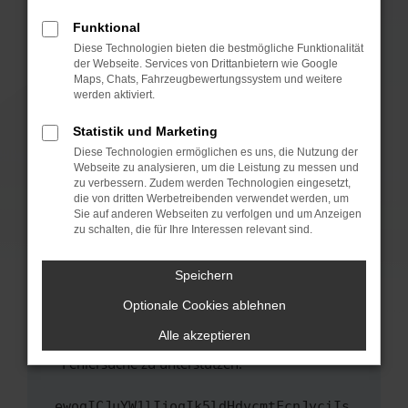
anderen Browser oder in einem privaten
Fenster?
Funktional
Starte dein Gerät neu.
Diese Technologien bieten die bestmögliche Funktionalität
der Webseite. Services von Drittanbietern wie Google
Das kann manchmal helfen, vorübergehende
Maps, Chats, Fahrzeugbewertungssystem und weitere
Probleme zu beheben.
werden aktiviert.
Stelle sicher, dass dein Browser und dein
Statistik und Marketing
Betriebssystem auf dem neuesten Stand
Diese Technologien ermöglichen es uns, die Nutzung der
sind.
Webseite zu analysieren, um die Leistung zu messen und
Veraltete Software birgt nicht nur ein
zu verbessern. Zudem werden Technologien eingesetzt,
Sicherheitsrisiko, sondern kann auch dazu
die von dritten Werbetreibenden verwendet werden, um
führen, dass bestimmte Funktionen nicht mehr
Sie auf anderen Webseiten zu verfolgen und um Anzeigen
zu schalten, die für Ihre Interessen relevant sind.
unterstützt werden.
Wende dich an den Webseitenbetreiber.
Speichern
Wenn du alle oben genannten Schritte versucht
hast, kontaktiere uns bitte. Wir werden
Optionale Cookies ablehnen
versuchen, das Problem zu beheben. Du kannst
Alle akzeptieren
uns diesen Text schicken, um uns bei der
Fehlersuche zu unterstützen:
ewogICJuYW1lIjogIk5ldHdvcmtFcnJvciIs