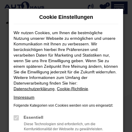
0
Zum
MENÜ
Hauptinhalt
Cookie Einstellungen
springen
Startseite
Fahrzeugangebote
Fahrzeug-Showroom
Wir nutzen Cookies, um Ihnen die bestmögliche
Nutzung unserer Webseite zu ermöglichen und unsere
Kommunikation mit Ihnen zu verbessern. Wir
Fehler: Network Error
berücksichtigen hierbei Ihre Präferenzen und
verarbeiten Daten für Marketing und Statistiken nur,
Beim Laden ist ein Fehler aufgetreten.
wenn Sie uns Ihre Einwilligung geben. Wenn Sie zu
einem späteren Zeitpunkt Ihre Meinung ändern, können
Hier sind ein paar Tipps, die dir helfen können:
Sie die Einwilligung jederzeit für die Zukunft widerrufen.
Weitere Informationen zum Umfang der
Überprüfe deine Firewall und deine
Datenverarbeitung finden Sie hier:
Internetverbindung.
Datenschutzerklärung
,
Cookie-Richtlinie
.
Laden andere Webseiten, zum Beispiel deine
Impressum
Suchmaschine?
Folgende Kategorien von Cookies werden von uns eingesetzt:
Prüfe deine Browsererweiterungen.
Manche Erweiterungen, wie Werbeblocker,
Essentiell
können das Laden bestimmter Seiten
Diese Technologien sind erforderlich, um die
verhindern. Funktioniert die Seite in einem
Kernfunktionalität der Webseite zu gewährleisten.