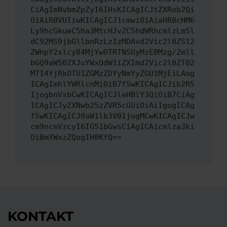
CiAgImNvbmZpZyI6IHsKICAgICJtZXRob2Qi
OiAiR0VUIiwKICAgICJ1cmwiOiAiaHR0cHM6
Ly9hcGkueC5ha3MtcHJvZC5hdWRhcmlzLm5l
dC92MS9jbGllbnRzLzIzMDAvd2Vic2l0ZS12
ZWhpY2xlcy84MjYwOTRTNSUyMzE0Mzg/Zmll
bGQ9aW50ZXJuYWxOdW1iZXImd2Vic2l0ZT02
MTI4YjRkOTU1ZGMzZDYyNmYyZGU1MjEiLAog
ICAgImhlYWRlcnMiOiB7fSwKICAgICJib2R5
IjogbnVsbCwKICAgICJleHBlY3QiOiB7CiAg
ICAgICJyZXNwb25zZVR5cGUiOiAiIgogICAg
fSwKICAgICJ0aW1lb3V0IjogMCwKICAgICJw
cm9ncmVzcyI6IG51bGwsCiAgICAicmlza3ki
OiBmYWxzZQogIH0KfQ==
KONTAKT