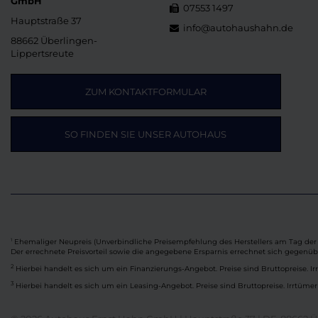
GmbH
07553 1497
Hauptstraße 37
info@autohaushahn.de
88662 Überlingen-
Lippertsreute
ZUM KONTAKTFORMULAR
SO FINDEN SIE UNSER AUTOHAUS
Ehemaliger Neupreis (Unverbindliche Preisempfehlung des Herstellers am Tag der 
1
Der errechnete Preisvorteil sowie die angegebene Ersparnis errechnet sich gegenü
2
Hierbei handelt es sich um ein Finanzierungs-Angebot. Preise sind Bruttopreise. Ir
3
Hierbei handelt es sich um ein Leasing-Angebot. Preise sind Bruttopreise. Irrtümer