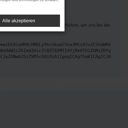
rfolgen und um Anzeigen zu schalten,
ht mehr unterstützt werden.
Alle akzeptieren
ben. Du kannst uns diesen Text schicken, um uns bei der
cmwiOiAiaHR0cHM6Ly9hcGkueC5ha3MtcHJvZC5hdWRh
YWxOdW1iZXImd2Vic2l0ZT02MTI4YjRkOTU1ZGMzZDYy
ICJyZXNwb25zZVR5cGUiOiAiIgogICAgfSwKICAgICJ0