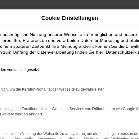
Cookie Einstellungen
ie bestmögliche Nutzung unserer Webseite zu ermöglichen und unsere
hierbei Ihre Präferenzen und verarbeiten Daten für Marketing und Stati
einem späteren Zeitpunkt Ihre Meinung ändern, können Sie die Einwillig
en zum Umfang der Datenverarbeitung finden Sie hier:
Datenschutzerkl
en von uns eingesetzt:
rlich, um die Kernfunktionalität der Webseite zu gewährleisten.
indung.
hine?
estmögliche Funktionalität der Webseite. Services von Drittanbietern wie Google 
eitere werden aktiviert.
aden bestimmter Seiten verhindern. Funktioniert die Seite in e
 zu beheben.
 es uns, die Nutzung der Webseite zu analysieren, um die Leistung zu messen u