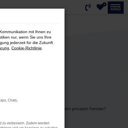
0
MENÜ
 Kommunikation mit Ihnen zu
stiken nur, wenn Sie uns Ihre
ung jederzeit für die Zukunft
ärung
,
Cookie-Richtlinie
.
Maps, Chats,
inem anderen Browser oder in einem privaten Fenster?
nd zu verbessern. Zudem werden