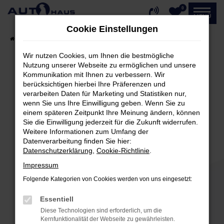
0
Zum
MENÜ
Hauptinhalt
Cookie Einstellungen
springen
Startseite
Fahrzeugangebote
Fahrzeug-Showroom
Wir nutzen Cookies, um Ihnen die bestmögliche
Nutzung unserer Webseite zu ermöglichen und unsere
Kommunikation mit Ihnen zu verbessern. Wir
Fehler: Network Error
berücksichtigen hierbei Ihre Präferenzen und
verarbeiten Daten für Marketing und Statistiken nur,
Beim Laden ist ein Fehler aufgetreten.
wenn Sie uns Ihre Einwilligung geben. Wenn Sie zu
einem späteren Zeitpunkt Ihre Meinung ändern, können
Hier sind ein paar Tipps, die dir helfen können:
Sie die Einwilligung jederzeit für die Zukunft widerrufen.
Weitere Informationen zum Umfang der
Überprüfe deine Firewall und deine
Datenverarbeitung finden Sie hier:
Internetverbindung.
Datenschutzerklärung
,
Cookie-Richtlinie
.
Laden andere Webseiten, zum Beispiel deine
Impressum
Suchmaschine?
Folgende Kategorien von Cookies werden von uns eingesetzt:
Prüfe deine Browsererweiterungen.
Manche Erweiterungen, wie Werbeblocker,
Essentiell
können das Laden bestimmter Seiten
Diese Technologien sind erforderlich, um die
verhindern. Funktioniert die Seite in einem
Kernfunktionalität der Webseite zu gewährleisten.