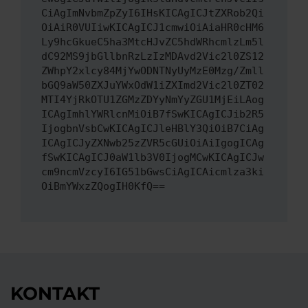
CiAgImNvbmZpZyI6IHsKICAgICJtZXRob2Qi
OiAiR0VUIiwKICAgICJ1cmwiOiAiaHR0cHM6
Ly9hcGkueC5ha3MtcHJvZC5hdWRhcmlzLm5l
dC92MS9jbGllbnRzLzIzMDAvd2Vic2l0ZS12
ZWhpY2xlcy84MjYwODNTNyUyMzE0Mzg/Zmll
bGQ9aW50ZXJuYWxOdW1iZXImd2Vic2l0ZT02
MTI4YjRkOTU1ZGMzZDYyNmYyZGU1MjEiLAog
ICAgImhlYWRlcnMiOiB7fSwKICAgICJib2R5
IjogbnVsbCwKICAgICJleHBlY3QiOiB7CiAg
ICAgICJyZXNwb25zZVR5cGUiOiAiIgogICAg
fSwKICAgICJ0aW1lb3V0IjogMCwKICAgICJw
cm9ncmVzcyI6IG51bGwsCiAgICAicmlza3ki
OiBmYWxzZQogIH0KfQ==
KONTAKT