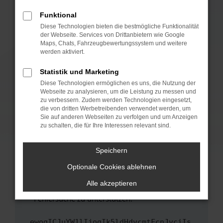
anderen Browser oder in einem privaten
Fenster?
Funktional
Starte dein Gerät neu.
Diese Technologien bieten die bestmögliche Funktionalität
der Webseite. Services von Drittanbietern wie Google
Das kann manchmal helfen, vorübergehende
Maps, Chats, Fahrzeugbewertungssystem und weitere
Probleme zu beheben.
werden aktiviert.
Stelle sicher, dass dein Browser und dein
Statistik und Marketing
Betriebssystem auf dem neuesten Stand
Diese Technologien ermöglichen es uns, die Nutzung der
sind.
Webseite zu analysieren, um die Leistung zu messen und
Veraltete Software birgt nicht nur ein
zu verbessern. Zudem werden Technologien eingesetzt,
Sicherheitsrisiko, sondern kann auch dazu
die von dritten Werbetreibenden verwendet werden, um
führen, dass bestimmte Funktionen nicht mehr
Sie auf anderen Webseiten zu verfolgen und um Anzeigen
zu schalten, die für Ihre Interessen relevant sind.
unterstützt werden.
Wende dich an den Webseitenbetreiber.
Speichern
Wenn du alle oben genannten Schritte versucht
hast, kontaktiere uns bitte. Wir werden
Optionale Cookies ablehnen
versuchen, das Problem zu beheben. Du kannst
Alle akzeptieren
uns diesen Text schicken, um uns bei der
Fehlersuche zu unterstützen:
ewogICJuYW1lIjogIk5ldHdvcmtFcnJvciIs