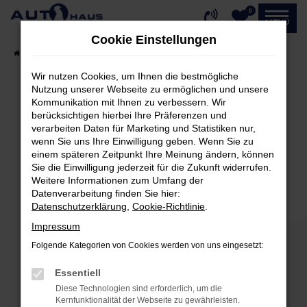
0
Zum
MENÜ
Hauptinhalt
Cookie Einstellungen
springen
Startseite
Fahrzeugangebote
Fahrzeug-Showroom
Wir nutzen Cookies, um Ihnen die bestmögliche
Nutzung unserer Webseite zu ermöglichen und unsere
Kommunikation mit Ihnen zu verbessern. Wir
Fehler: Network Error
berücksichtigen hierbei Ihre Präferenzen und
verarbeiten Daten für Marketing und Statistiken nur,
Beim Laden ist ein Fehler aufgetreten.
wenn Sie uns Ihre Einwilligung geben. Wenn Sie zu
einem späteren Zeitpunkt Ihre Meinung ändern, können
Hier sind ein paar Tipps, die dir helfen können:
Sie die Einwilligung jederzeit für die Zukunft widerrufen.
Weitere Informationen zum Umfang der
Überprüfe deine Firewall und deine
Datenverarbeitung finden Sie hier:
Internetverbindung.
Datenschutzerklärung
,
Cookie-Richtlinie
.
Laden andere Webseiten, zum Beispiel deine
Impressum
Suchmaschine?
Folgende Kategorien von Cookies werden von uns eingesetzt:
Prüfe deine Browsererweiterungen.
Manche Erweiterungen, wie Werbeblocker,
Essentiell
können das Laden bestimmter Seiten
Diese Technologien sind erforderlich, um die
verhindern. Funktioniert die Seite in einem
Kernfunktionalität der Webseite zu gewährleisten.