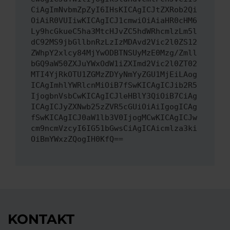
CiAgImNvbmZpZyI6IHsKICAgICJtZXRob2Qi
OiAiR0VUIiwKICAgICJ1cmwiOiAiaHR0cHM6
Ly9hcGkueC5ha3MtcHJvZC5hdWRhcmlzLm5l
dC92MS9jbGllbnRzLzIzMDAvd2Vic2l0ZS12
ZWhpY2xlcy84MjYwODBTNSUyMzE0Mzg/Zmll
bGQ9aW50ZXJuYWxOdW1iZXImd2Vic2l0ZT02
MTI4YjRkOTU1ZGMzZDYyNmYyZGU1MjEiLAog
ICAgImhlYWRlcnMiOiB7fSwKICAgICJib2R5
IjogbnVsbCwKICAgICJleHBlY3QiOiB7CiAg
ICAgICJyZXNwb25zZVR5cGUiOiAiIgogICAg
fSwKICAgICJ0aW1lb3V0IjogMCwKICAgICJw
cm9ncmVzcyI6IG51bGwsCiAgICAicmlza3ki
OiBmYWxzZQogIH0KfQ==
KONTAKT