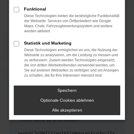
anderen Browser oder in einem privaten
Fenster?
Funktional
Starte dein Gerät neu.
Diese Technologien bieten die bestmögliche Funktionalität
der Webseite. Services von Drittanbietern wie Google
Das kann manchmal helfen, vorübergehende
Maps, Chats, Fahrzeugbewertungssystem und weitere
Probleme zu beheben.
werden aktiviert.
Stelle sicher, dass dein Browser und dein
Statistik und Marketing
Betriebssystem auf dem neuesten Stand
Diese Technologien ermöglichen es uns, die Nutzung der
sind.
Webseite zu analysieren, um die Leistung zu messen und
Veraltete Software birgt nicht nur ein
zu verbessern. Zudem werden Technologien eingesetzt,
Sicherheitsrisiko, sondern kann auch dazu
die von dritten Werbetreibenden verwendet werden, um
führen, dass bestimmte Funktionen nicht mehr
Sie auf anderen Webseiten zu verfolgen und um Anzeigen
zu schalten, die für Ihre Interessen relevant sind.
unterstützt werden.
Wende dich an den Webseitenbetreiber.
Speichern
Wenn du alle oben genannten Schritte versucht
hast, kontaktiere uns bitte. Wir werden
Optionale Cookies ablehnen
versuchen, das Problem zu beheben. Du kannst
Alle akzeptieren
uns diesen Text schicken, um uns bei der
Fehlersuche zu unterstützen:
ewogICJuYW1lIjogIk5ldHdvcmtFcnJvciIs