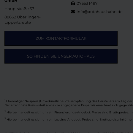
GmbH
07553 1497
Hauptstraße 37
info@autohaushahn.de
88662 Überlingen-
Lippertsreute
ZUM KONTAKTFORMULAR
SO FINDEN SIE UNSER AUTOHAUS
Ehemaliger Neupreis (Unverbindliche Preisempfehlung des Herstellers am Tag der 
1
Der errechnete Preisvorteil sowie die angegebene Ersparnis errechnet sich gegenü
2
Hierbei handelt es sich um ein Finanzierungs-Angebot. Preise sind Bruttopreise. Ir
3
Hierbei handelt es sich um ein Leasing-Angebot. Preise sind Bruttopreise. Irrtümer