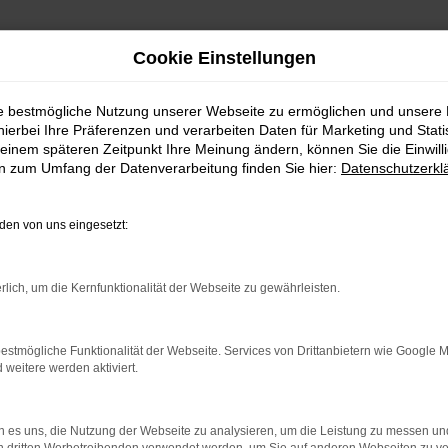
Cookie Einstellungen
ie bestmögliche Nutzung unserer Webseite zu ermöglichen und unsere
hierbei Ihre Präferenzen und verarbeiten Daten für Marketing und Stati
einem späteren Zeitpunkt Ihre Meinung ändern, können Sie die Einwillig
en zum Umfang der Datenverarbeitung finden Sie hier:
Datenschutzerkl
en von uns eingesetzt:
rlich, um die Kernfunktionalität der Webseite zu gewährleisten.
indung.
hine?
estmögliche Funktionalität der Webseite. Services von Drittanbietern wie Google 
eitere werden aktiviert.
aden bestimmter Seiten verhindern. Funktioniert die Seite in e
 zu beheben.
 es uns, die Nutzung der Webseite zu analysieren, um die Leistung zu messen u