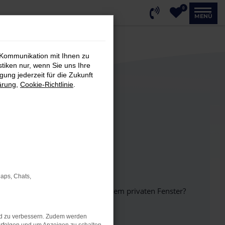
0
MENÜ
 Kommunikation mit Ihnen zu
stiken nur, wenn Sie uns Ihre
ung jederzeit für die Zukunft
ärung
,
Cookie-Richtlinie
.
Maps, Chats,
inem anderen Browser oder in einem privaten Fenster?
nd zu verbessern. Zudem werden