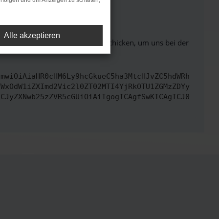
rfolgen und um Anzeigen zu schalten,
ht mehr unterstützt werden.
Alle akzeptieren
ben. Du kannst uns diesen Text schicken, um uns bei der
cmwiOiAiaHR0cHM6Ly9hcGkueC5ha3MtcHJvZC5hdWRh
YWxOdW1iZXImd2Vic2l0ZT02MTI4YjRkOTU1ZGMzZDYy
ICJyZXNwb25zZVR5cGUiOiAiIgogICAgfSwKICAgICJ0