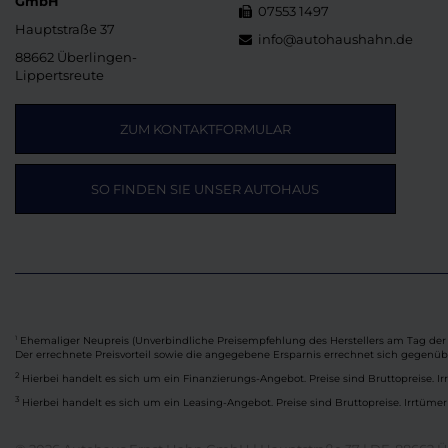
GmbH
07553 1497
Hauptstraße 37
info@autohaushahn.de
88662 Überlingen-
Lippertsreute
ZUM KONTAKTFORMULAR
SO FINDEN SIE UNSER AUTOHAUS
Ehemaliger Neupreis (Unverbindliche Preisempfehlung des Herstellers am Tag der 
1
Der errechnete Preisvorteil sowie die angegebene Ersparnis errechnet sich gegenü
2
Hierbei handelt es sich um ein Finanzierungs-Angebot. Preise sind Bruttopreise. Ir
3
Hierbei handelt es sich um ein Leasing-Angebot. Preise sind Bruttopreise. Irrtümer