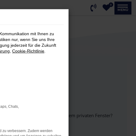
0
MENÜ
 Kommunikation mit Ihnen zu
stiken nur, wenn Sie uns Ihre
ung jederzeit für die Zukunft
ärung
,
Cookie-Richtlinie
.
Maps, Chats,
inem anderen Browser oder in einem privaten Fenster?
nd zu verbessern. Zudem werden