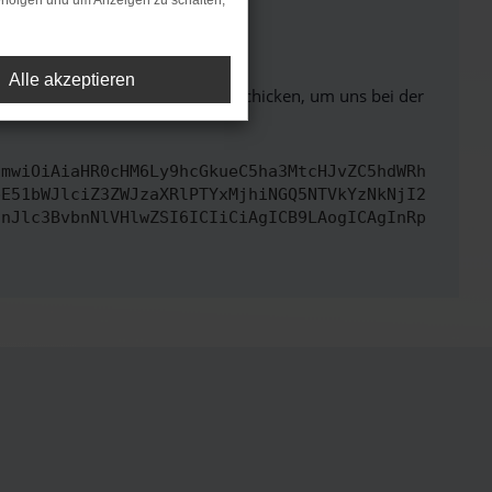
rfolgen und um Anzeigen zu schalten,
ht mehr unterstützt werden.
Alle akzeptieren
ben. Du kannst uns diesen Text schicken, um uns bei der
cmwiOiAiaHR0cHM6Ly9hcGkueC5ha3MtcHJvZC5hdWRh
bE51bWJlciZ3ZWJzaXRlPTYxMjhiNGQ5NTVkYzNkNjI2
InJlc3BvbnNlVHlwZSI6ICIiCiAgICB9LAogICAgInRp