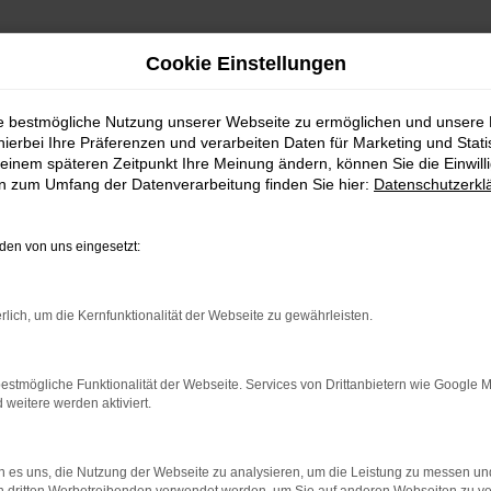
Cookie Einstellungen
ie bestmögliche Nutzung unserer Webseite zu ermöglichen und unsere
hierbei Ihre Präferenzen und verarbeiten Daten für Marketing und Stati
einem späteren Zeitpunkt Ihre Meinung ändern, können Sie die Einwillig
en zum Umfang der Datenverarbeitung finden Sie hier:
Datenschutzerkl
en von uns eingesetzt:
rlich, um die Kernfunktionalität der Webseite zu gewährleisten.
indung.
hine?
estmögliche Funktionalität der Webseite. Services von Drittanbietern wie Google 
eitere werden aktiviert.
aden bestimmter Seiten verhindern. Funktioniert die Seite in e
 zu beheben.
 es uns, die Nutzung der Webseite zu analysieren, um die Leistung zu messen u