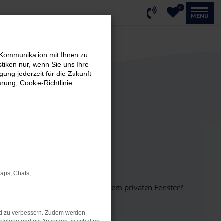
0
MENÜ
 Kommunikation mit Ihnen zu
stiken nur, wenn Sie uns Ihre
ung jederzeit für die Zukunft
ärung
,
Cookie-Richtlinie
.
Maps, Chats,
inem anderen Browser oder in einem privaten Fenster?
nd zu verbessern. Zudem werden