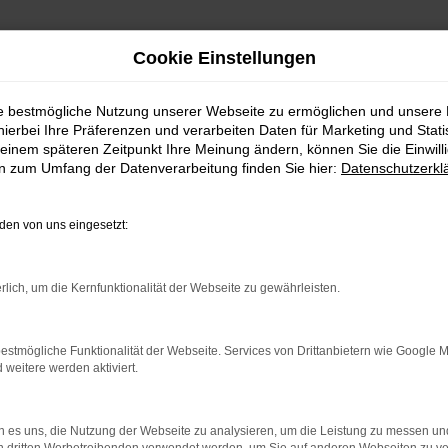
Cookie Einstellungen
ie bestmögliche Nutzung unserer Webseite zu ermöglichen und unsere
hierbei Ihre Präferenzen und verarbeiten Daten für Marketing und Stati
einem späteren Zeitpunkt Ihre Meinung ändern, können Sie die Einwillig
en zum Umfang der Datenverarbeitung finden Sie hier:
Datenschutzerkl
en von uns eingesetzt:
rlich, um die Kernfunktionalität der Webseite zu gewährleisten.
indung.
hine?
estmögliche Funktionalität der Webseite. Services von Drittanbietern wie Google 
eitere werden aktiviert.
aden bestimmter Seiten verhindern. Funktioniert die Seite in e
 zu beheben.
 es uns, die Nutzung der Webseite zu analysieren, um die Leistung zu messen u