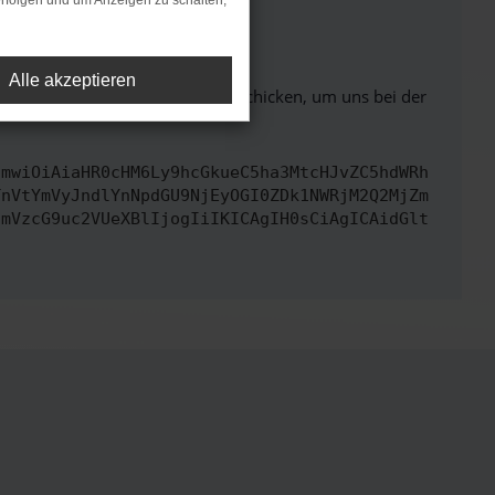
rfolgen und um Anzeigen zu schalten,
ht mehr unterstützt werden.
Alle akzeptieren
ben. Du kannst uns diesen Text schicken, um uns bei der
cmwiOiAiaHR0cHM6Ly9hcGkueC5ha3MtcHJvZC5hdWRh
TnVtYmVyJndlYnNpdGU9NjEyOGI0ZDk1NWRjM2Q2MjZm
cmVzcG9uc2VUeXBlIjogIiIKICAgIH0sCiAgICAidGlt