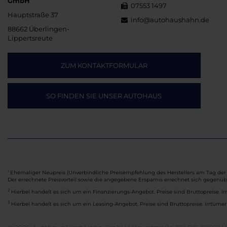
GmbH
07553 1497
Hauptstraße 37
info@autohaushahn.de
88662 Überlingen-
Lippertsreute
ZUM KONTAKTFORMULAR
SO FINDEN SIE UNSER AUTOHAUS
Ehemaliger Neupreis (Unverbindliche Preisempfehlung des Herstellers am Tag der 
1
Der errechnete Preisvorteil sowie die angegebene Ersparnis errechnet sich gegenü
2
Hierbei handelt es sich um ein Finanzierungs-Angebot. Preise sind Bruttopreise. Ir
3
Hierbei handelt es sich um ein Leasing-Angebot. Preise sind Bruttopreise. Irrtümer