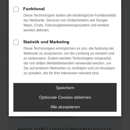
anderen Browser oder in einem privaten
Fenster?
Funktional
Starte dein Gerät neu.
Diese Technologien bieten die bestmögliche Funktionalität
der Webseite. Services von Drittanbietern wie Google
Das kann manchmal helfen, vorübergehende
Maps, Chats, Fahrzeugbewertungssystem und weitere
Probleme zu beheben.
werden aktiviert.
Stelle sicher, dass dein Browser und dein
Statistik und Marketing
Betriebssystem auf dem neuesten Stand
Diese Technologien ermöglichen es uns, die Nutzung der
sind.
Webseite zu analysieren, um die Leistung zu messen und
Veraltete Software birgt nicht nur ein
zu verbessern. Zudem werden Technologien eingesetzt,
Sicherheitsrisiko, sondern kann auch dazu
die von dritten Werbetreibenden verwendet werden, um
führen, dass bestimmte Funktionen nicht mehr
Sie auf anderen Webseiten zu verfolgen und um Anzeigen
zu schalten, die für Ihre Interessen relevant sind.
unterstützt werden.
Wende dich an den Webseitenbetreiber.
Speichern
Wenn du alle oben genannten Schritte versucht
hast, kontaktiere uns bitte. Wir werden
Optionale Cookies ablehnen
versuchen, das Problem zu beheben. Du kannst
Alle akzeptieren
uns diesen Text schicken, um uns bei der
Fehlersuche zu unterstützen:
ewogICJuYW1lIjogIk5ldHdvcmtFcnJvciIs