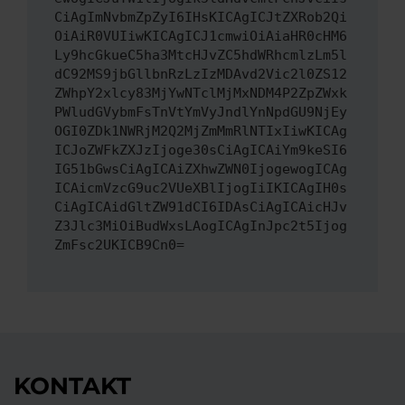
CiAgImNvbmZpZyI6IHsKICAgICJtZXRob2Qi
OiAiR0VUIiwKICAgICJ1cmwiOiAiaHR0cHM6
Ly9hcGkueC5ha3MtcHJvZC5hdWRhcmlzLm5l
dC92MS9jbGllbnRzLzIzMDAvd2Vic2l0ZS12
ZWhpY2xlcy83MjYwNTclMjMxNDM4P2ZpZWxk
PWludGVybmFsTnVtYmVyJndlYnNpdGU9NjEy
OGI0ZDk1NWRjM2Q2MjZmMmRlNTIxIiwKICAg
ICJoZWFkZXJzIjoge30sCiAgICAiYm9keSI6
IG51bGwsCiAgICAiZXhwZWN0IjogewogICAg
ICAicmVzcG9uc2VUeXBlIjogIiIKICAgIH0s
CiAgICAidGltZW91dCI6IDAsCiAgICAicHJv
Z3Jlc3MiOiBudWxsLAogICAgInJpc2t5Ijog
ZmFsc2UKICB9Cn0=
KONTAKT