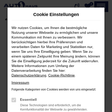
0
Zum
MENÜ
Hauptinhalt
Cookie Einstellungen
springen
Startseite
Fahrzeugangebote
Fahrzeug-Showroom
Wir nutzen Cookies, um Ihnen die bestmögliche
Nutzung unserer Webseite zu ermöglichen und unsere
Kommunikation mit Ihnen zu verbessern. Wir
Fehler: Network Error
berücksichtigen hierbei Ihre Präferenzen und
verarbeiten Daten für Marketing und Statistiken nur,
Beim Laden ist ein Fehler aufgetreten.
wenn Sie uns Ihre Einwilligung geben. Wenn Sie zu
einem späteren Zeitpunkt Ihre Meinung ändern, können
Hier sind ein paar Tipps, die dir helfen können:
Sie die Einwilligung jederzeit für die Zukunft widerrufen.
Weitere Informationen zum Umfang der
Überprüfe deine Firewall und deine
Datenverarbeitung finden Sie hier:
Internetverbindung.
Datenschutzerklärung
,
Cookie-Richtlinie
.
Laden andere Webseiten, zum Beispiel deine
Impressum
Suchmaschine?
Folgende Kategorien von Cookies werden von uns eingesetzt:
Prüfe deine Browsererweiterungen.
Manche Erweiterungen, wie Werbeblocker,
Essentiell
können das Laden bestimmter Seiten
Diese Technologien sind erforderlich, um die
verhindern. Funktioniert die Seite in einem
Kernfunktionalität der Webseite zu gewährleisten.