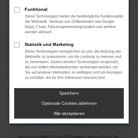
anderen Browser oder in einem privaten
Fenster?
Funktional
Starte dein Gerät neu.
Diese Technologien bieten die bestmögliche Funktionalität
der Webseite. Services von Drittanbietern wie Google
Das kann manchmal helfen, vorübergehende
Maps, Chats, Fahrzeugbewertungssystem und weitere
Probleme zu beheben.
werden aktiviert.
Stelle sicher, dass dein Browser und dein
Statistik und Marketing
Betriebssystem auf dem neuesten Stand
Diese Technologien ermöglichen es uns, die Nutzung der
sind.
Webseite zu analysieren, um die Leistung zu messen und
Veraltete Software birgt nicht nur ein
zu verbessern. Zudem werden Technologien eingesetzt,
Sicherheitsrisiko, sondern kann auch dazu
die von dritten Werbetreibenden verwendet werden, um
führen, dass bestimmte Funktionen nicht mehr
Sie auf anderen Webseiten zu verfolgen und um Anzeigen
zu schalten, die für Ihre Interessen relevant sind.
unterstützt werden.
Wende dich an den Webseitenbetreiber.
Speichern
Wenn du alle oben genannten Schritte versucht
hast, kontaktiere uns bitte. Wir werden
Optionale Cookies ablehnen
versuchen, das Problem zu beheben. Du kannst
Alle akzeptieren
uns diesen Text schicken, um uns bei der
Fehlersuche zu unterstützen:
ewogICJuYW1lIjogIk5ldHdvcmtFcnJvciIs