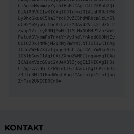
CiAgImNvbmZpZyI6IHsKICAgICJtZXRob2Qi
OiAiR0VUIiwKICAgICJ1cmwiOiAiaHR0cHM6
Ly9hcGkueC5ha3MtcHJvZC5hdWRhcmlzLm5l
dC92MS9jbGllbnRzLzIzMDAvd2Vic2l0ZS12
ZWhpY2xlcy83MjYwMTQlMjMxNDM4P2ZpZWxk
PWludGVybmFsTnVtYmVyJndlYnNpdGU9NjEy
OGI0ZDk1NWRjM2Q2MjZmMmRlNTIxIiwKICAg
ICJoZWFkZXJzIjoge30sCiAgICAiYm9keSI6
IG51bGwsCiAgICAiZXhwZWN0IjogewogICAg
ICAicmVzcG9uc2VUeXBlIjogIiIKICAgIH0s
CiAgICAidGltZW91dCI6IDAsCiAgICAicHJv
Z3Jlc3MiOiBudWxsLAogICAgInJpc2t5Ijog
ZmFsc2UKICB9Cn0=
KONTAKT