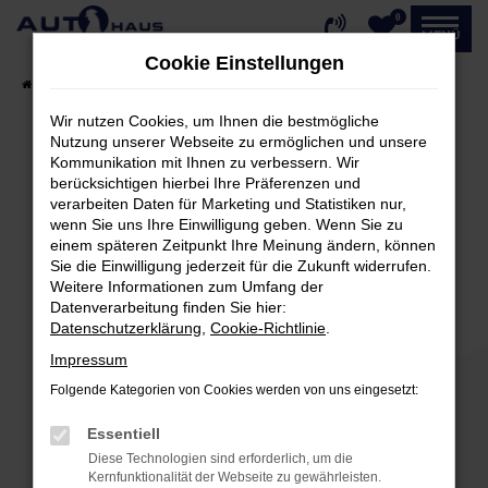
0
Zum
MENÜ
Hauptinhalt
Cookie Einstellungen
springen
Startseite
Fahrzeugangebote
Fahrzeug-Showroom
Wir nutzen Cookies, um Ihnen die bestmögliche
Nutzung unserer Webseite zu ermöglichen und unsere
Kommunikation mit Ihnen zu verbessern. Wir
Fehler: Network Error
berücksichtigen hierbei Ihre Präferenzen und
verarbeiten Daten für Marketing und Statistiken nur,
Beim Laden ist ein Fehler aufgetreten.
wenn Sie uns Ihre Einwilligung geben. Wenn Sie zu
einem späteren Zeitpunkt Ihre Meinung ändern, können
Hier sind ein paar Tipps, die dir helfen können:
Sie die Einwilligung jederzeit für die Zukunft widerrufen.
Weitere Informationen zum Umfang der
Überprüfe deine Firewall und deine
Datenverarbeitung finden Sie hier:
Internetverbindung.
Datenschutzerklärung
,
Cookie-Richtlinie
.
Laden andere Webseiten, zum Beispiel deine
Impressum
Suchmaschine?
Folgende Kategorien von Cookies werden von uns eingesetzt:
Prüfe deine Browsererweiterungen.
Manche Erweiterungen, wie Werbeblocker,
Essentiell
können das Laden bestimmter Seiten
Diese Technologien sind erforderlich, um die
verhindern. Funktioniert die Seite in einem
Kernfunktionalität der Webseite zu gewährleisten.