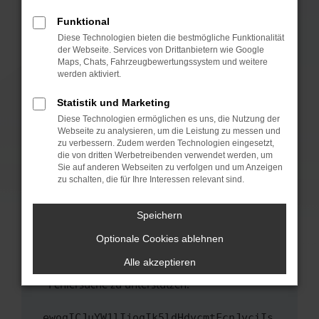
anderen Browser oder in einem privaten
Fenster?
Funktional
Starte dein Gerät neu.
Diese Technologien bieten die bestmögliche Funktionalität
der Webseite. Services von Drittanbietern wie Google
Das kann manchmal helfen, vorübergehende
Maps, Chats, Fahrzeugbewertungssystem und weitere
Probleme zu beheben.
werden aktiviert.
Stelle sicher, dass dein Browser und dein
Statistik und Marketing
Betriebssystem auf dem neuesten Stand
Diese Technologien ermöglichen es uns, die Nutzung der
sind.
Webseite zu analysieren, um die Leistung zu messen und
Veraltete Software birgt nicht nur ein
zu verbessern. Zudem werden Technologien eingesetzt,
Sicherheitsrisiko, sondern kann auch dazu
die von dritten Werbetreibenden verwendet werden, um
führen, dass bestimmte Funktionen nicht mehr
Sie auf anderen Webseiten zu verfolgen und um Anzeigen
zu schalten, die für Ihre Interessen relevant sind.
unterstützt werden.
Wende dich an den Webseitenbetreiber.
Speichern
Wenn du alle oben genannten Schritte versucht
hast, kontaktiere uns bitte. Wir werden
Optionale Cookies ablehnen
versuchen, das Problem zu beheben. Du kannst
Alle akzeptieren
uns diesen Text schicken, um uns bei der
Fehlersuche zu unterstützen:
ewogICJuYW1lIjogIk5ldHdvcmtFcnJvciIs