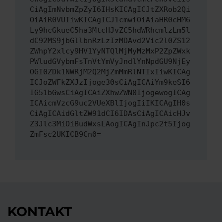
CiAgImNvbmZpZyI6IHsKICAgICJtZXRob2Qi
OiAiR0VUIiwKICAgICJ1cmwiOiAiaHR0cHM6
Ly9hcGkueC5ha3MtcHJvZC5hdWRhcmlzLm5l
dC92MS9jbGllbnRzLzIzMDAvd2Vic2l0ZS12
ZWhpY2xlcy9HV1YyNTQlMjMyMzMxP2ZpZWxk
PWludGVybmFsTnVtYmVyJndlYnNpdGU9NjEy
OGI0ZDk1NWRjM2Q2MjZmMmRlNTIxIiwKICAg
ICJoZWFkZXJzIjoge30sCiAgICAiYm9keSI6
IG51bGwsCiAgICAiZXhwZWN0IjogewogICAg
ICAicmVzcG9uc2VUeXBlIjogIiIKICAgIH0s
CiAgICAidGltZW91dCI6IDAsCiAgICAicHJv
Z3Jlc3MiOiBudWxsLAogICAgInJpc2t5Ijog
ZmFsc2UKICB9Cn0=
KONTAKT