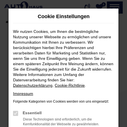
0
Zum
MENÜ
Hauptinhalt
Cookie Einstellungen
springen
Startseite
Fahrzeugangebote
Fahrzeug-Showroom
Wir nutzen Cookies, um Ihnen die bestmögliche
Nutzung unserer Webseite zu ermöglichen und unsere
Kommunikation mit Ihnen zu verbessern. Wir
Fehler: Network Error
berücksichtigen hierbei Ihre Präferenzen und
verarbeiten Daten für Marketing und Statistiken nur,
Beim Laden ist ein Fehler aufgetreten.
wenn Sie uns Ihre Einwilligung geben. Wenn Sie zu
einem späteren Zeitpunkt Ihre Meinung ändern, können
Hier sind ein paar Tipps, die dir helfen können:
Sie die Einwilligung jederzeit für die Zukunft widerrufen.
Weitere Informationen zum Umfang der
Überprüfe deine Firewall und deine
Datenverarbeitung finden Sie hier:
Internetverbindung.
Datenschutzerklärung
,
Cookie-Richtlinie
.
Laden andere Webseiten, zum Beispiel deine
Impressum
Suchmaschine?
Folgende Kategorien von Cookies werden von uns eingesetzt:
Prüfe deine Browsererweiterungen.
Manche Erweiterungen, wie Werbeblocker,
Essentiell
können das Laden bestimmter Seiten
Diese Technologien sind erforderlich, um die
verhindern. Funktioniert die Seite in einem
Kernfunktionalität der Webseite zu gewährleisten.