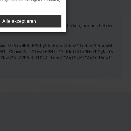
rfolgen und um Anzeigen zu schalten,
ht mehr unterstützt werden.
Alle akzeptieren
ben. Du kannst uns diesen Text schicken, um uns bei der
cmwiOiAiaHR0cHM6Ly9hcGkueC5ha3MtcHJvZC5hdWRh
dW1iZXImd2Vic2l0ZT02MTI4YjRkOTU1ZGMzZDYyNmYy
ZXNwb25zZVR5cGUiOiAiIgogICAgfSwKICAgICJ0aW1l