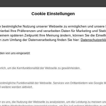
Cookie Einstellungen
ie bestmögliche Nutzung unserer Webseite zu ermöglichen und unsere
hierbei Ihre Präferenzen und verarbeiten Daten für Marketing und Stati
einem späteren Zeitpunkt Ihre Meinung ändern, können Sie die Einwillig
en zum Umfang der Datenverarbeitung finden Sie hier:
Datenschutzerkl
en von uns eingesetzt:
rlich, um die Kernfunktionalität der Webseite zu gewährleisten.
indung.
hine?
estmögliche Funktionalität der Webseite. Services von Drittanbietern wie Google 
eitere werden aktiviert.
aden bestimmter Seiten verhindern. Funktioniert die Seite in e
 zu beheben.
 es uns, die Nutzung der Webseite zu analysieren, um die Leistung zu messen u