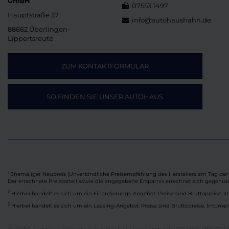
GmbH
07553 1497
Hauptstraße 37
info@autohaushahn.de
88662 Überlingen-
Lippertsreute
ZUM KONTAKTFORMULAR
SO FINDEN SIE UNSER AUTOHAUS
Ehemaliger Neupreis (Unverbindliche Preisempfehlung des Herstellers am Tag der 
1
Der errechnete Preisvorteil sowie die angegebene Ersparnis errechnet sich gegenü
2
Hierbei handelt es sich um ein Finanzierungs-Angebot. Preise sind Bruttopreise. Ir
3
Hierbei handelt es sich um ein Leasing-Angebot. Preise sind Bruttopreise. Irrtümer