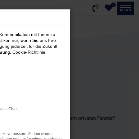
0
MENÜ
 Kommunikation mit Ihnen zu
stiken nur, wenn Sie uns Ihre
ung jederzeit für die Zukunft
ärung
,
Cookie-Richtlinie
.
Maps, Chats,
inem anderen Browser oder in einem privaten Fenster?
nd zu verbessern. Zudem werden