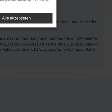
rfolgen und um Anzeigen zu schalten,
ht mehr unterstützt werden.
Alle akzeptieren
ben. Du kannst uns diesen Text schicken, um uns bei der
cmwiOiAiaHR0cHM6Ly9hcGkueC5ha3MtcHJvZC5hdWRh
dW1iZXImd2Vic2l0ZT02MTI4YjRkOTU1ZGMzZDYyNmYy
ZXNwb25zZVR5cGUiOiAiIgogICAgfSwKICAgICJ0aW1l