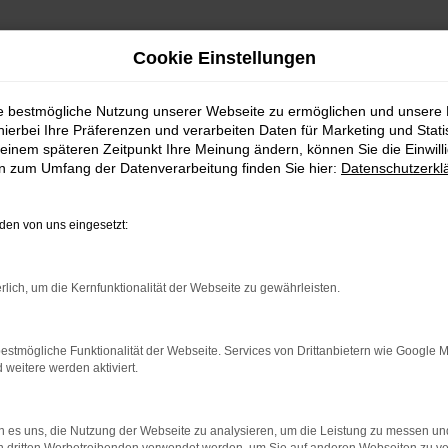
Cookie Einstellungen
ie bestmögliche Nutzung unserer Webseite zu ermöglichen und unsere
hierbei Ihre Präferenzen und verarbeiten Daten für Marketing und Stati
einem späteren Zeitpunkt Ihre Meinung ändern, können Sie die Einwillig
en zum Umfang der Datenverarbeitung finden Sie hier:
Datenschutzerkl
en von uns eingesetzt:
rlich, um die Kernfunktionalität der Webseite zu gewährleisten.
indung.
hine?
estmögliche Funktionalität der Webseite. Services von Drittanbietern wie Google 
eitere werden aktiviert.
aden bestimmter Seiten verhindern. Funktioniert die Seite in e
 zu beheben.
 es uns, die Nutzung der Webseite zu analysieren, um die Leistung zu messen u