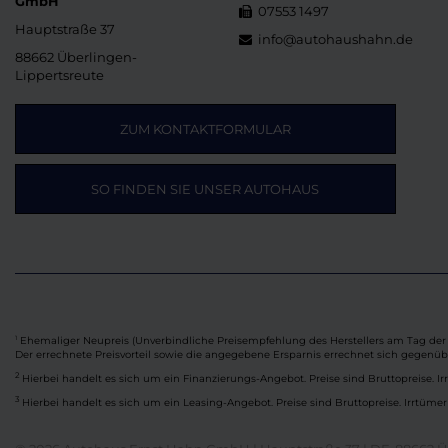
GmbH
07553 1497
Hauptstraße 37
info@autohaushahn.de
88662 Überlingen-
Lippertsreute
ZUM KONTAKTFORMULAR
SO FINDEN SIE UNSER AUTOHAUS
Ehemaliger Neupreis (Unverbindliche Preisempfehlung des Herstellers am Tag der 
1
Der errechnete Preisvorteil sowie die angegebene Ersparnis errechnet sich gegenü
2
Hierbei handelt es sich um ein Finanzierungs-Angebot. Preise sind Bruttopreise. Ir
3
Hierbei handelt es sich um ein Leasing-Angebot. Preise sind Bruttopreise. Irrtümer