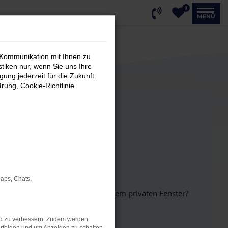
0
MENÜ
 Kommunikation mit Ihnen zu
stiken nur, wenn Sie uns Ihre
ung jederzeit für die Zukunft
ärung
,
Cookie-Richtlinie
.
Maps, Chats,
inem anderen Browser oder in einem privaten Fenster?
nd zu verbessern. Zudem werden