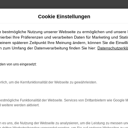
Cookie Einstellungen
ie bestmögliche Nutzung unserer Webseite zu ermöglichen und unsere
hierbei Ihre Präferenzen und verarbeiten Daten für Marketing und Stati
einem späteren Zeitpunkt Ihre Meinung ändern, können Sie die Einwillig
en zum Umfang der Datenverarbeitung finden Sie hier:
Datenschutzerkl
en von uns eingesetzt:
rlich, um die Kernfunktionalität der Webseite zu gewährleisten.
indung.
hine?
estmögliche Funktionalität der Webseite. Services von Drittanbietern wie Google 
eitere werden aktiviert.
aden bestimmter Seiten verhindern. Funktioniert die Seite in e
 zu beheben.
 es uns, die Nutzung der Webseite zu analysieren, um die Leistung zu messen u