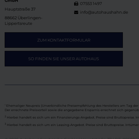
GmbH
07553 1497
Hauptstraße 37
info@autohaushahn.de
88662 Überlingen-
Lippertsreute
ZUM KONTAKTFORMULAR
SO FINDEN SIE UNSER AUTOHAUS
Ehemaliger Neupreis (Unverbindliche Preisempfehlung des Herstellers am Tag der 
1
Der errechnete Preisvorteil sowie die angegebene Ersparnis errechnet sich gegenü
2
Hierbei handelt es sich um ein Finanzierungs-Angebot. Preise sind Bruttopreise. Ir
3
Hierbei handelt es sich um ein Leasing-Angebot. Preise sind Bruttopreise. Irrtümer