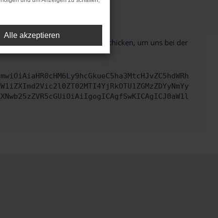
rfolgen und um Anzeigen zu schalten,
ht mehr unterstützt werden.
Alle akzeptieren
ben. Du kannst uns diesen Text schicken, um uns bei der
cmwiOiAiaHR0cHM6Ly9hcGkueC5ha3MtcHJvZC5hdWRh
dW1iZXImd2Vic2l0ZT02MTI4YjRkOTU1ZGMzZDYyNmYy
ZXNwb25zZVR5cGUiOiAiIgogICAgfSwKICAgICJ0aW1l