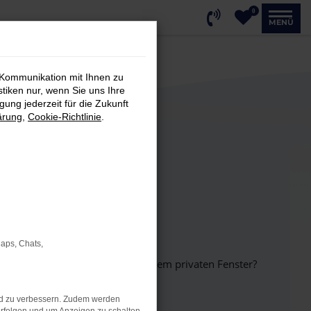
0
MENÜ
 Kommunikation mit Ihnen zu
stiken nur, wenn Sie uns Ihre
ung jederzeit für die Zukunft
ärung
,
Cookie-Richtlinie
.
Maps, Chats,
inem anderen Browser oder in einem privaten Fenster?
nd zu verbessern. Zudem werden