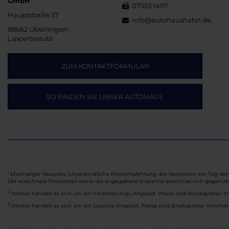
GmbH
07553 1497
Hauptstraße 37
info@autohaushahn.de
88662 Überlingen-
Lippertsreute
ZUM KONTAKTFORMULAR
SO FINDEN SIE UNSER AUTOHAUS
Ehemaliger Neupreis (Unverbindliche Preisempfehlung des Herstellers am Tag der 
1
Der errechnete Preisvorteil sowie die angegebene Ersparnis errechnet sich gegenü
2
Hierbei handelt es sich um ein Finanzierungs-Angebot. Preise sind Bruttopreise. Ir
3
Hierbei handelt es sich um ein Leasing-Angebot. Preise sind Bruttopreise. Irrtümer