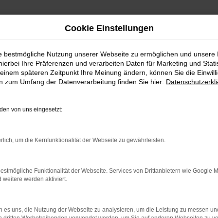
Cookie Einstellungen
ie bestmögliche Nutzung unserer Webseite zu ermöglichen und unsere
hierbei Ihre Präferenzen und verarbeiten Daten für Marketing und Stati
einem späteren Zeitpunkt Ihre Meinung ändern, können Sie die Einwillig
en zum Umfang der Datenverarbeitung finden Sie hier:
Datenschutzerkl
en von uns eingesetzt:
rlich, um die Kernfunktionalität der Webseite zu gewährleisten.
indung.
hine?
estmögliche Funktionalität der Webseite. Services von Drittanbietern wie Google 
eitere werden aktiviert.
aden bestimmter Seiten verhindern. Funktioniert die Seite in e
 zu beheben.
 es uns, die Nutzung der Webseite zu analysieren, um die Leistung zu messen u