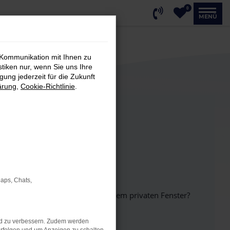
0
MENÜ
 Kommunikation mit Ihnen zu
stiken nur, wenn Sie uns Ihre
ung jederzeit für die Zukunft
ärung
,
Cookie-Richtlinie
.
Maps, Chats,
inem anderen Browser oder in einem privaten Fenster?
nd zu verbessern. Zudem werden