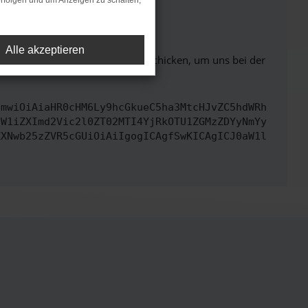
rfolgen und um Anzeigen zu schalten,
ht mehr unterstützt werden.
Alle akzeptieren
ben. Du kannst uns diesen Text schicken, um uns bei der
cmwiOiAiaHR0cHM6Ly9hcGkueC5ha3MtcHJvZC5hdWRh
dW1iZXImd2Vic2l0ZT02MTI4YjRkOTU1ZGMzZDYyNmYy
ZXNwb25zZVR5cGUiOiAiIgogICAgfSwKICAgICJ0aW1l