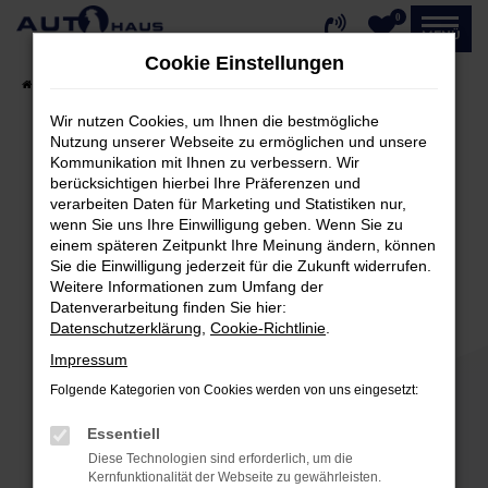
0
Zum
MENÜ
Hauptinhalt
Cookie Einstellungen
springen
Startseite
Fahrzeugangebote
Fahrzeug-Showroom
Wir nutzen Cookies, um Ihnen die bestmögliche
Nutzung unserer Webseite zu ermöglichen und unsere
Kommunikation mit Ihnen zu verbessern. Wir
Fehler: Network Error
berücksichtigen hierbei Ihre Präferenzen und
verarbeiten Daten für Marketing und Statistiken nur,
Beim Laden ist ein Fehler aufgetreten.
wenn Sie uns Ihre Einwilligung geben. Wenn Sie zu
einem späteren Zeitpunkt Ihre Meinung ändern, können
Hier sind ein paar Tipps, die dir helfen können:
Sie die Einwilligung jederzeit für die Zukunft widerrufen.
Weitere Informationen zum Umfang der
Überprüfe deine Firewall und deine
Datenverarbeitung finden Sie hier:
Internetverbindung.
Datenschutzerklärung
,
Cookie-Richtlinie
.
Laden andere Webseiten, zum Beispiel deine
Impressum
Suchmaschine?
Folgende Kategorien von Cookies werden von uns eingesetzt:
Prüfe deine Browsererweiterungen.
Manche Erweiterungen, wie Werbeblocker,
Essentiell
können das Laden bestimmter Seiten
Diese Technologien sind erforderlich, um die
verhindern. Funktioniert die Seite in einem
Kernfunktionalität der Webseite zu gewährleisten.