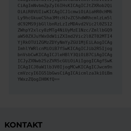
CiAgImNvbmZpZyI6IHsKICAgICJtZXRob2Qi
OiAiR0VUIiwKICAgICJ1cmwiOiAiaHR0cHM6
Ly9hcGkueC5ha3MtcHJvZC5hdWRhcmlzLm5l
dC92MS9jbGllbnRzLzIzMDAvd2Vic2l0ZS12
ZWhpY2xlcy8zMTg4NiUyMzE1Nzc/ZmllbGQ9
aW50ZXJuYWxOdW1iZXImd2Vic2l0ZT02MTI4
YjRkOTU1ZGMzZDYyNmYyZGU1MjEiLAogICAg
ImhlYWRlcnMiOiB7fSwKICAgICJib2R5Ijog
bnVsbCwKICAgICJleHBlY3QiOiB7CiAgICAg
ICJyZXNwb25zZVR5cGUiOiAiIgogICAgfSwK
ICAgICJ0aW1lb3V0IjogMCwKICAgICJwcm9n
cmVzcyI6IG51bGwsCiAgICAicmlza3kiOiBm
YWxzZQogIH0KfQ==
KONTAKT