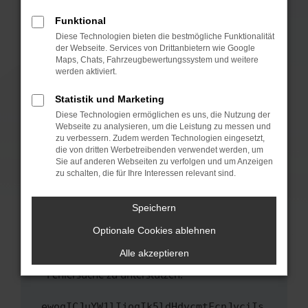
anderen Browser oder in einem privaten
Fenster?
Funktional
Starte dein Gerät neu.
Diese Technologien bieten die bestmögliche Funktionalität
der Webseite. Services von Drittanbietern wie Google
Das kann manchmal helfen, vorübergehende
Maps, Chats, Fahrzeugbewertungssystem und weitere
Probleme zu beheben.
werden aktiviert.
Stelle sicher, dass dein Browser und dein
Statistik und Marketing
Betriebssystem auf dem neuesten Stand
Diese Technologien ermöglichen es uns, die Nutzung der
sind.
Webseite zu analysieren, um die Leistung zu messen und
Veraltete Software birgt nicht nur ein
zu verbessern. Zudem werden Technologien eingesetzt,
Sicherheitsrisiko, sondern kann auch dazu
die von dritten Werbetreibenden verwendet werden, um
führen, dass bestimmte Funktionen nicht mehr
Sie auf anderen Webseiten zu verfolgen und um Anzeigen
zu schalten, die für Ihre Interessen relevant sind.
unterstützt werden.
Wende dich an den Webseitenbetreiber.
Speichern
Wenn du alle oben genannten Schritte versucht
hast, kontaktiere uns bitte. Wir werden
Optionale Cookies ablehnen
versuchen, das Problem zu beheben. Du kannst
Alle akzeptieren
uns diesen Text schicken, um uns bei der
Fehlersuche zu unterstützen:
ewogICJuYW1lIjogIk5ldHdvcmtFcnJvciIs