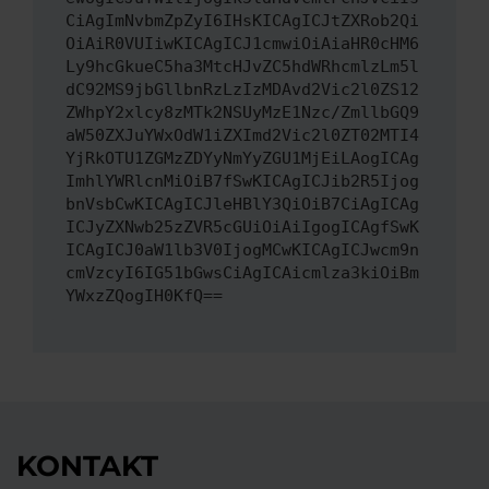
CiAgImNvbmZpZyI6IHsKICAgICJtZXRob2Qi
OiAiR0VUIiwKICAgICJ1cmwiOiAiaHR0cHM6
Ly9hcGkueC5ha3MtcHJvZC5hdWRhcmlzLm5l
dC92MS9jbGllbnRzLzIzMDAvd2Vic2l0ZS12
ZWhpY2xlcy8zMTk2NSUyMzE1Nzc/ZmllbGQ9
aW50ZXJuYWxOdW1iZXImd2Vic2l0ZT02MTI4
YjRkOTU1ZGMzZDYyNmYyZGU1MjEiLAogICAg
ImhlYWRlcnMiOiB7fSwKICAgICJib2R5Ijog
bnVsbCwKICAgICJleHBlY3QiOiB7CiAgICAg
ICJyZXNwb25zZVR5cGUiOiAiIgogICAgfSwK
ICAgICJ0aW1lb3V0IjogMCwKICAgICJwcm9n
cmVzcyI6IG51bGwsCiAgICAicmlza3kiOiBm
YWxzZQogIH0KfQ==
KONTAKT