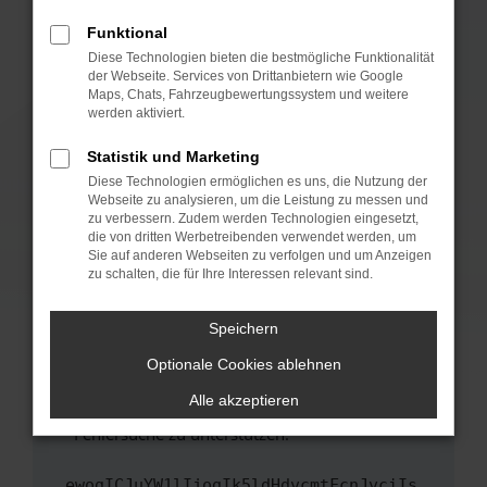
anderen Browser oder in einem privaten
Fenster?
Funktional
Starte dein Gerät neu.
Diese Technologien bieten die bestmögliche Funktionalität
der Webseite. Services von Drittanbietern wie Google
Das kann manchmal helfen, vorübergehende
Maps, Chats, Fahrzeugbewertungssystem und weitere
Probleme zu beheben.
werden aktiviert.
Stelle sicher, dass dein Browser und dein
Statistik und Marketing
Betriebssystem auf dem neuesten Stand
Diese Technologien ermöglichen es uns, die Nutzung der
sind.
Webseite zu analysieren, um die Leistung zu messen und
Veraltete Software birgt nicht nur ein
zu verbessern. Zudem werden Technologien eingesetzt,
Sicherheitsrisiko, sondern kann auch dazu
die von dritten Werbetreibenden verwendet werden, um
führen, dass bestimmte Funktionen nicht mehr
Sie auf anderen Webseiten zu verfolgen und um Anzeigen
zu schalten, die für Ihre Interessen relevant sind.
unterstützt werden.
Wende dich an den Webseitenbetreiber.
Speichern
Wenn du alle oben genannten Schritte versucht
hast, kontaktiere uns bitte. Wir werden
Optionale Cookies ablehnen
versuchen, das Problem zu beheben. Du kannst
Alle akzeptieren
uns diesen Text schicken, um uns bei der
Fehlersuche zu unterstützen:
ewogICJuYW1lIjogIk5ldHdvcmtFcnJvciIs