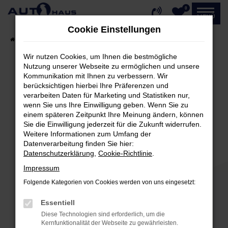
0
Zum
MENÜ
Hauptinhalt
Cookie Einstellungen
springen
Startseite
Fahrzeugangebote
Fahrzeug-Showroom
Wir nutzen Cookies, um Ihnen die bestmögliche
Nutzung unserer Webseite zu ermöglichen und unsere
Kommunikation mit Ihnen zu verbessern. Wir
Fehler: Network Error
berücksichtigen hierbei Ihre Präferenzen und
verarbeiten Daten für Marketing und Statistiken nur,
Beim Laden ist ein Fehler aufgetreten.
wenn Sie uns Ihre Einwilligung geben. Wenn Sie zu
einem späteren Zeitpunkt Ihre Meinung ändern, können
Hier sind ein paar Tipps, die dir helfen können:
Sie die Einwilligung jederzeit für die Zukunft widerrufen.
Weitere Informationen zum Umfang der
Überprüfe deine Firewall und deine
Datenverarbeitung finden Sie hier:
Internetverbindung.
Datenschutzerklärung
,
Cookie-Richtlinie
.
Laden andere Webseiten, zum Beispiel deine
Impressum
Suchmaschine?
Folgende Kategorien von Cookies werden von uns eingesetzt:
Prüfe deine Browsererweiterungen.
Manche Erweiterungen, wie Werbeblocker,
Essentiell
können das Laden bestimmter Seiten
Diese Technologien sind erforderlich, um die
verhindern. Funktioniert die Seite in einem
Kernfunktionalität der Webseite zu gewährleisten.