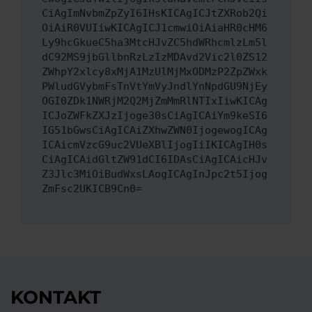
CiAgImNvbmZpZyI6IHsKICAgICJtZXRob2Qi
OiAiR0VUIiwKICAgICJ1cmwiOiAiaHR0cHM6
Ly9hcGkueC5ha3MtcHJvZC5hdWRhcmlzLm5l
dC92MS9jbGllbnRzLzIzMDAvd2Vic2l0ZS12
ZWhpY2xlcy8xMjA1MzUlMjMxODMzP2ZpZWxk
PWludGVybmFsTnVtYmVyJndlYnNpdGU9NjEy
OGI0ZDk1NWRjM2Q2MjZmMmRlNTIxIiwKICAg
ICJoZWFkZXJzIjoge30sCiAgICAiYm9keSI6
IG51bGwsCiAgICAiZXhwZWN0IjogewogICAg
ICAicmVzcG9uc2VUeXBlIjogIiIKICAgIH0s
CiAgICAidGltZW91dCI6IDAsCiAgICAicHJv
Z3Jlc3MiOiBudWxsLAogICAgInJpc2t5Ijog
ZmFsc2UKICB9Cn0=
KONTAKT