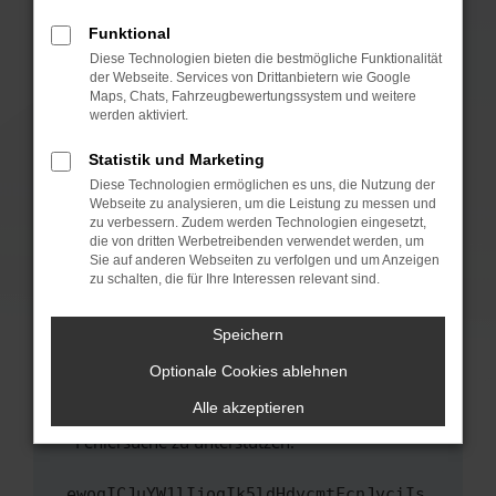
anderen Browser oder in einem privaten
Fenster?
Funktional
Starte dein Gerät neu.
Diese Technologien bieten die bestmögliche Funktionalität
der Webseite. Services von Drittanbietern wie Google
Das kann manchmal helfen, vorübergehende
Maps, Chats, Fahrzeugbewertungssystem und weitere
Probleme zu beheben.
werden aktiviert.
Stelle sicher, dass dein Browser und dein
Statistik und Marketing
Betriebssystem auf dem neuesten Stand
Diese Technologien ermöglichen es uns, die Nutzung der
sind.
Webseite zu analysieren, um die Leistung zu messen und
Veraltete Software birgt nicht nur ein
zu verbessern. Zudem werden Technologien eingesetzt,
Sicherheitsrisiko, sondern kann auch dazu
die von dritten Werbetreibenden verwendet werden, um
führen, dass bestimmte Funktionen nicht mehr
Sie auf anderen Webseiten zu verfolgen und um Anzeigen
zu schalten, die für Ihre Interessen relevant sind.
unterstützt werden.
Wende dich an den Webseitenbetreiber.
Speichern
Wenn du alle oben genannten Schritte versucht
hast, kontaktiere uns bitte. Wir werden
Optionale Cookies ablehnen
versuchen, das Problem zu beheben. Du kannst
Alle akzeptieren
uns diesen Text schicken, um uns bei der
Fehlersuche zu unterstützen:
ewogICJuYW1lIjogIk5ldHdvcmtFcnJvciIs