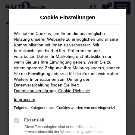
0
Zum
MENÜ
Hauptinhalt
Cookie Einstellungen
springen
Startseite
Fahrzeugangebote
Fahrzeug-Showroom
Wir nutzen Cookies, um Ihnen die bestmögliche
Nutzung unserer Webseite zu ermöglichen und unsere
Kommunikation mit Ihnen zu verbessern. Wir
Fehler: Network Error
berücksichtigen hierbei Ihre Präferenzen und
verarbeiten Daten für Marketing und Statistiken nur,
Beim Laden ist ein Fehler aufgetreten.
wenn Sie uns Ihre Einwilligung geben. Wenn Sie zu
einem späteren Zeitpunkt Ihre Meinung ändern, können
Hier sind ein paar Tipps, die dir helfen können:
Sie die Einwilligung jederzeit für die Zukunft widerrufen.
Weitere Informationen zum Umfang der
Überprüfe deine Firewall und deine
Datenverarbeitung finden Sie hier:
Internetverbindung.
Datenschutzerklärung
,
Cookie-Richtlinie
.
Laden andere Webseiten, zum Beispiel deine
Impressum
Suchmaschine?
Folgende Kategorien von Cookies werden von uns eingesetzt:
Prüfe deine Browsererweiterungen.
Manche Erweiterungen, wie Werbeblocker,
Essentiell
können das Laden bestimmter Seiten
Diese Technologien sind erforderlich, um die
verhindern. Funktioniert die Seite in einem
Kernfunktionalität der Webseite zu gewährleisten.