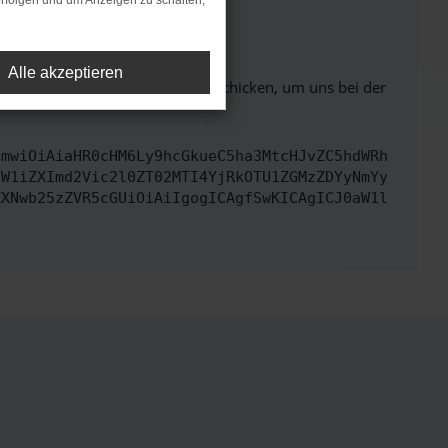
rfolgen und um Anzeigen zu schalten,
ht mehr unterstützt werden.
Alle akzeptieren
ben. Du kannst uns diesen Text schicken, um uns bei der
cmwiOiAiaHR0cHM6Ly9hcGkueC5ha3MtcHJvZC5hdWRh
dW1iZXImd2Vic2l0ZT02MTI4YjRkOTU1ZGMzZDYyNmYy
ZXNwb25zZVR5cGUiOiAiIgogICAgfSwKICAgICJ0aW1l