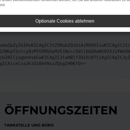
on dritten Werbetreibenden verwendet werden, um Sie auf anderen Webseiten zu ve
bssystem auf dem neuesten Stand sind.
ind.
ko, sondern kann auch dazu führen, dass bestimmte Funktionen nic
Optionale Cookies ablehnen
ontaktiere uns bitte. Wir werden versuchen, das Problem zu behe
vbmZpZyI6IHsKICAgICJtZXRob2QiOiAiR0VUIiwKICAgICJ1
2ZWhpY2xlcy8zMTU5MSUyMzE1Nzc/ZmllbGQ9aW50ZXJuYWxO
ib2R5IjogbnVsbCwKICAgICJleHBlY3QiOiB7CiAgICAgICJy
gICAicmlza3kiOiBmYWxzZQogIH0KfQ==
ÖFFNUNGSZEITEN
TANKSTELLE UND BÜRO