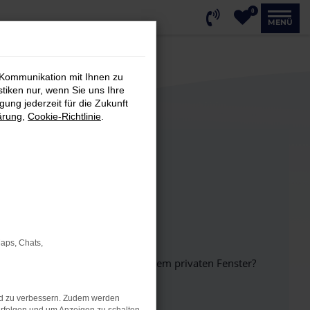
0
MENÜ
 Kommunikation mit Ihnen zu
stiken nur, wenn Sie uns Ihre
ung jederzeit für die Zukunft
ärung
,
Cookie-Richtlinie
.
Maps, Chats,
inem anderen Browser oder in einem privaten Fenster?
nd zu verbessern. Zudem werden