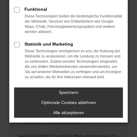
anderen Browser oder in einem privaten
Fenster?
Funktional
Starte dein Gerät neu.
Diese Technologien bieten die bestmögliche Funktionalität
der Webseite. Services von Drittanbietern wie Google
Das kann manchmal helfen, vorübergehende
Maps, Chats, Fahrzeugbewertungssystem und weitere
Probleme zu beheben.
werden aktiviert.
Stelle sicher, dass dein Browser und dein
Statistik und Marketing
Betriebssystem auf dem neuesten Stand
Diese Technologien ermöglichen es uns, die Nutzung der
sind.
Webseite zu analysieren, um die Leistung zu messen und
Veraltete Software birgt nicht nur ein
zu verbessern. Zudem werden Technologien eingesetzt,
Sicherheitsrisiko, sondern kann auch dazu
die von dritten Werbetreibenden verwendet werden, um
führen, dass bestimmte Funktionen nicht mehr
Sie auf anderen Webseiten zu verfolgen und um Anzeigen
zu schalten, die für Ihre Interessen relevant sind.
unterstützt werden.
Wende dich an den Webseitenbetreiber.
Speichern
Wenn du alle oben genannten Schritte versucht
hast, kontaktiere uns bitte. Wir werden
Optionale Cookies ablehnen
versuchen, das Problem zu beheben. Du kannst
Alle akzeptieren
uns diesen Text schicken, um uns bei der
Fehlersuche zu unterstützen:
ewogICJuYW1lIjogIk5ldHdvcmtFcnJvciIs