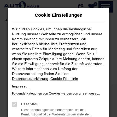
0
Zum
MENÜ
Hauptinhalt
Cookie Einstellungen
springen
Startseite
Fahrzeugangebote
Fahrzeug-Showroom
Wir nutzen Cookies, um Ihnen die bestmögliche
Nutzung unserer Webseite zu ermöglichen und unsere
Kommunikation mit Ihnen zu verbessern. Wir
Fehler: Network Error
berücksichtigen hierbei Ihre Präferenzen und
verarbeiten Daten für Marketing und Statistiken nur,
Beim Laden ist ein Fehler aufgetreten.
wenn Sie uns Ihre Einwilligung geben. Wenn Sie zu
einem späteren Zeitpunkt Ihre Meinung ändern, können
Hier sind ein paar Tipps, die dir helfen können:
Sie die Einwilligung jederzeit für die Zukunft widerrufen.
Weitere Informationen zum Umfang der
Überprüfe deine Firewall und deine
Datenverarbeitung finden Sie hier:
Internetverbindung.
Datenschutzerklärung
,
Cookie-Richtlinie
.
Laden andere Webseiten, zum Beispiel deine
Impressum
Suchmaschine?
Folgende Kategorien von Cookies werden von uns eingesetzt:
Prüfe deine Browsererweiterungen.
Manche Erweiterungen, wie Werbeblocker,
Essentiell
können das Laden bestimmter Seiten
Diese Technologien sind erforderlich, um die
verhindern. Funktioniert die Seite in einem
Kernfunktionalität der Webseite zu gewährleisten.