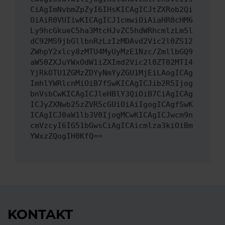
CiAgImNvbmZpZyI6IHsKICAgICJtZXRob2Qi
OiAiR0VUIiwKICAgICJ1cmwiOiAiaHR0cHM6
Ly9hcGkueC5ha3MtcHJvZC5hdWRhcmlzLm5l
dC92MS9jbGllbnRzLzIzMDAvd2Vic2l0ZS12
ZWhpY2xlcy8zMTU4MyUyMzE1Nzc/ZmllbGQ9
aW50ZXJuYWxOdW1iZXImd2Vic2l0ZT02MTI4
YjRkOTU1ZGMzZDYyNmYyZGU1MjEiLAogICAg
ImhlYWRlcnMiOiB7fSwKICAgICJib2R5Ijog
bnVsbCwKICAgICJleHBlY3QiOiB7CiAgICAg
ICJyZXNwb25zZVR5cGUiOiAiIgogICAgfSwK
ICAgICJ0aW1lb3V0IjogMCwKICAgICJwcm9n
cmVzcyI6IG51bGwsCiAgICAicmlza3kiOiBm
YWxzZQogIH0KfQ==
KONTAKT