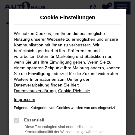
0
Zum
MENÜ
Hauptinhalt
Cookie Einstellungen
springen
Startseite
Fahrzeugangebote
Fahrzeug-Showroom
Wir nutzen Cookies, um Ihnen die bestmögliche
Nutzung unserer Webseite zu ermöglichen und unsere
Kommunikation mit Ihnen zu verbessern. Wir
Fehler: Network Error
berücksichtigen hierbei Ihre Präferenzen und
verarbeiten Daten für Marketing und Statistiken nur,
Beim Laden ist ein Fehler aufgetreten.
wenn Sie uns Ihre Einwilligung geben. Wenn Sie zu
einem späteren Zeitpunkt Ihre Meinung ändern, können
Hier sind ein paar Tipps, die dir helfen können:
Sie die Einwilligung jederzeit für die Zukunft widerrufen.
Weitere Informationen zum Umfang der
Überprüfe deine Firewall und deine
Datenverarbeitung finden Sie hier:
Internetverbindung.
Datenschutzerklärung
,
Cookie-Richtlinie
.
Laden andere Webseiten, zum Beispiel deine
Impressum
Suchmaschine?
Folgende Kategorien von Cookies werden von uns eingesetzt:
Prüfe deine Browsererweiterungen.
Manche Erweiterungen, wie Werbeblocker,
Essentiell
können das Laden bestimmter Seiten
Diese Technologien sind erforderlich, um die
verhindern. Funktioniert die Seite in einem
Kernfunktionalität der Webseite zu gewährleisten.