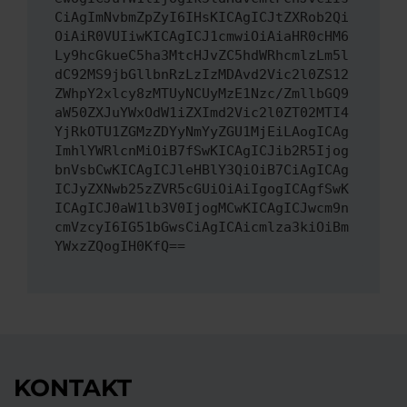
CiAgImNvbmZpZyI6IHsKICAgICJtZXRob2Qi
OiAiR0VUIiwKICAgICJ1cmwiOiAiaHR0cHM6
Ly9hcGkueC5ha3MtcHJvZC5hdWRhcmlzLm5l
dC92MS9jbGllbnRzLzIzMDAvd2Vic2l0ZS12
ZWhpY2xlcy8zMTUyNCUyMzE1Nzc/ZmllbGQ9
aW50ZXJuYWxOdW1iZXImd2Vic2l0ZT02MTI4
YjRkOTU1ZGMzZDYyNmYyZGU1MjEiLAogICAg
ImhlYWRlcnMiOiB7fSwKICAgICJib2R5Ijog
bnVsbCwKICAgICJleHBlY3QiOiB7CiAgICAg
ICJyZXNwb25zZVR5cGUiOiAiIgogICAgfSwK
ICAgICJ0aW1lb3V0IjogMCwKICAgICJwcm9n
cmVzcyI6IG51bGwsCiAgICAicmlza3kiOiBm
YWxzZQogIH0KfQ==
KONTAKT