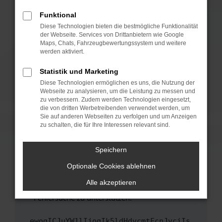
anderen Browser oder in einem privaten
Fenster?
Funktional
Starte dein Gerät neu.
Diese Technologien bieten die bestmögliche Funktionalität
der Webseite. Services von Drittanbietern wie Google
Das kann manchmal helfen, vorübergehende
Maps, Chats, Fahrzeugbewertungssystem und weitere
Probleme zu beheben.
werden aktiviert.
Stelle sicher, dass dein Browser und dein
Statistik und Marketing
Betriebssystem auf dem neuesten Stand
Diese Technologien ermöglichen es uns, die Nutzung der
sind.
Webseite zu analysieren, um die Leistung zu messen und
Veraltete Software birgt nicht nur ein
zu verbessern. Zudem werden Technologien eingesetzt,
Sicherheitsrisiko, sondern kann auch dazu
die von dritten Werbetreibenden verwendet werden, um
führen, dass bestimmte Funktionen nicht mehr
Sie auf anderen Webseiten zu verfolgen und um Anzeigen
zu schalten, die für Ihre Interessen relevant sind.
unterstützt werden.
Wende dich an den Webseitenbetreiber.
Speichern
Wenn du alle oben genannten Schritte versucht
hast, kontaktiere uns bitte. Wir werden
Optionale Cookies ablehnen
versuchen, das Problem zu beheben. Du kannst
Alle akzeptieren
uns diesen Text schicken, um uns bei der
Fehlersuche zu unterstützen:
ewogICJuYW1lIjogIk5ldHdvcmtFcnJvciIs