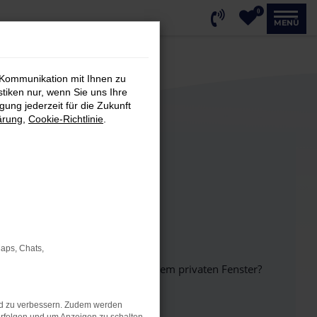
0
MENÜ
 Kommunikation mit Ihnen zu
stiken nur, wenn Sie uns Ihre
ung jederzeit für die Zukunft
ärung
,
Cookie-Richtlinie
.
Maps, Chats,
inem anderen Browser oder in einem privaten Fenster?
nd zu verbessern. Zudem werden