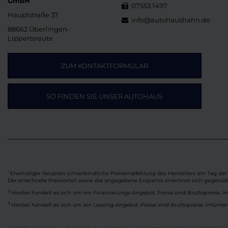
GmbH
07553 1497
Hauptstraße 37
info@autohaushahn.de
88662 Überlingen-
Lippertsreute
ZUM KONTAKTFORMULAR
SO FINDEN SIE UNSER AUTOHAUS
Ehemaliger Neupreis (Unverbindliche Preisempfehlung des Herstellers am Tag der 
1
Der errechnete Preisvorteil sowie die angegebene Ersparnis errechnet sich gegenü
2
Hierbei handelt es sich um ein Finanzierungs-Angebot. Preise sind Bruttopreise. Ir
3
Hierbei handelt es sich um ein Leasing-Angebot. Preise sind Bruttopreise. Irrtümer