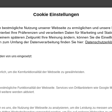
Cookie Einstellungen
ie bestmögliche Nutzung unserer Webseite zu ermöglichen und unsere
hierbei Ihre Präferenzen und verarbeiten Daten für Marketing und Stati
einem späteren Zeitpunkt Ihre Meinung ändern, können Sie die Einwillig
en zum Umfang der Datenverarbeitung finden Sie hier:
Datenschutzerkl
en von uns eingesetzt:
rlich, um die Kernfunktionalität der Webseite zu gewährleisten.
indung.
hine?
estmögliche Funktionalität der Webseite. Services von Drittanbietern wie Google 
eitere werden aktiviert.
aden bestimmter Seiten verhindern. Funktioniert die Seite in e
 zu beheben.
 es uns, die Nutzung der Webseite zu analysieren, um die Leistung zu messen u