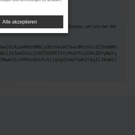
rfolgen und um Anzeigen zu schalten,
ht mehr unterstützt werden.
Alle akzeptieren
ben. Du kannst uns diesen Text schicken, um uns bei der
cmwiOiAiaHR0cHM6Ly9hcGkueC5ha3MtcHJvZC5hdWRh
dW1iZXImd2Vic2l0ZT02MTI4YjRkOTU1ZGMzZDYyNmYy
ZXNwb25zZVR5cGUiOiAiIgogICAgfSwKICAgICJ0aW1l