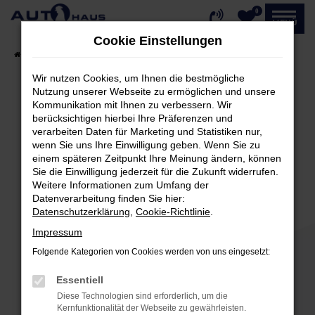
0
Zum
MENÜ
Hauptinhalt
Cookie Einstellungen
springen
Startseite
Fahrzeugangebote
Fahrzeug-Showroom
Wir nutzen Cookies, um Ihnen die bestmögliche
Nutzung unserer Webseite zu ermöglichen und unsere
Kommunikation mit Ihnen zu verbessern. Wir
Fehler: Network Error
berücksichtigen hierbei Ihre Präferenzen und
verarbeiten Daten für Marketing und Statistiken nur,
Beim Laden ist ein Fehler aufgetreten.
wenn Sie uns Ihre Einwilligung geben. Wenn Sie zu
einem späteren Zeitpunkt Ihre Meinung ändern, können
Hier sind ein paar Tipps, die dir helfen können:
Sie die Einwilligung jederzeit für die Zukunft widerrufen.
Weitere Informationen zum Umfang der
Überprüfe deine Firewall und deine
Datenverarbeitung finden Sie hier:
Internetverbindung.
Datenschutzerklärung
,
Cookie-Richtlinie
.
Laden andere Webseiten, zum Beispiel deine
Impressum
Suchmaschine?
Folgende Kategorien von Cookies werden von uns eingesetzt:
Prüfe deine Browsererweiterungen.
Manche Erweiterungen, wie Werbeblocker,
Essentiell
können das Laden bestimmter Seiten
Diese Technologien sind erforderlich, um die
verhindern. Funktioniert die Seite in einem
Kernfunktionalität der Webseite zu gewährleisten.