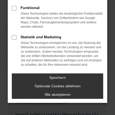
anderen Browser oder in einem privaten
Fenster?
Funktional
Starte dein Gerät neu.
Diese Technologien bieten die bestmögliche Funktionalität
der Webseite. Services von Drittanbietern wie Google
Das kann manchmal helfen, vorübergehende
Maps, Chats, Fahrzeugbewertungssystem und weitere
Probleme zu beheben.
werden aktiviert.
Stelle sicher, dass dein Browser und dein
Statistik und Marketing
Betriebssystem auf dem neuesten Stand
Diese Technologien ermöglichen es uns, die Nutzung der
sind.
Webseite zu analysieren, um die Leistung zu messen und
Veraltete Software birgt nicht nur ein
zu verbessern. Zudem werden Technologien eingesetzt,
Sicherheitsrisiko, sondern kann auch dazu
die von dritten Werbetreibenden verwendet werden, um
führen, dass bestimmte Funktionen nicht mehr
Sie auf anderen Webseiten zu verfolgen und um Anzeigen
zu schalten, die für Ihre Interessen relevant sind.
unterstützt werden.
Wende dich an den Webseitenbetreiber.
Speichern
Wenn du alle oben genannten Schritte versucht
hast, kontaktiere uns bitte. Wir werden
Optionale Cookies ablehnen
versuchen, das Problem zu beheben. Du kannst
Alle akzeptieren
uns diesen Text schicken, um uns bei der
Fehlersuche zu unterstützen:
ewogICJuYW1lIjogIk5ldHdvcmtFcnJvciIs