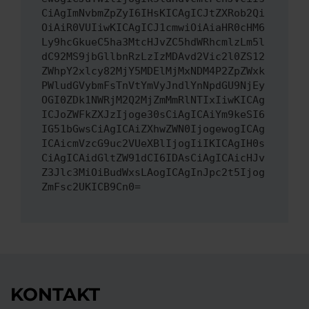
CiAgImNvbmZpZyI6IHsKICAgICJtZXRob2Qi
OiAiR0VUIiwKICAgICJ1cmwiOiAiaHR0cHM6
Ly9hcGkueC5ha3MtcHJvZC5hdWRhcmlzLm5l
dC92MS9jbGllbnRzLzIzMDAvd2Vic2l0ZS12
ZWhpY2xlcy82MjY5MDElMjMxNDM4P2ZpZWxk
PWludGVybmFsTnVtYmVyJndlYnNpdGU9NjEy
OGI0ZDk1NWRjM2Q2MjZmMmRlNTIxIiwKICAg
ICJoZWFkZXJzIjoge30sCiAgICAiYm9keSI6
IG51bGwsCiAgICAiZXhwZWN0IjogewogICAg
ICAicmVzcG9uc2VUeXBlIjogIiIKICAgIH0s
CiAgICAidGltZW91dCI6IDAsCiAgICAicHJv
Z3Jlc3MiOiBudWxsLAogICAgInJpc2t5Ijog
ZmFsc2UKICB9Cn0=
KONTAKT