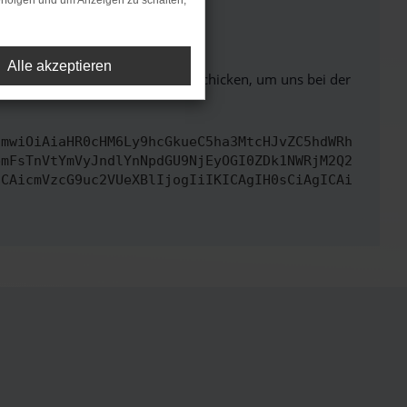
rfolgen und um Anzeigen zu schalten,
ht mehr unterstützt werden.
Alle akzeptieren
ben. Du kannst uns diesen Text schicken, um uns bei der
cmwiOiAiaHR0cHM6Ly9hcGkueC5ha3MtcHJvZC5hdWRh
bmFsTnVtYmVyJndlYnNpdGU9NjEyOGI0ZDk1NWRjM2Q2
ICAicmVzcG9uc2VUeXBlIjogIiIKICAgIH0sCiAgICAi