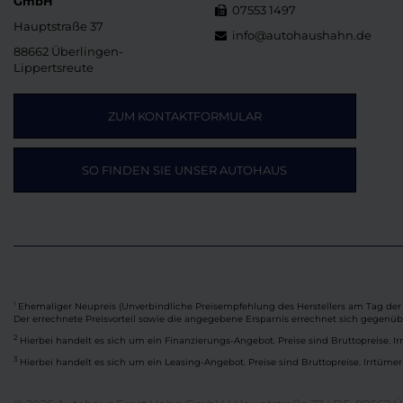
GmbH
07553 1497
Hauptstraße 37
info@autohaushahn.de
88662 Überlingen-
Lippertsreute
ZUM KONTAKTFORMULAR
SO FINDEN SIE UNSER AUTOHAUS
Ehemaliger Neupreis (Unverbindliche Preisempfehlung des Herstellers am Tag der 
1
Der errechnete Preisvorteil sowie die angegebene Ersparnis errechnet sich gegenü
2
Hierbei handelt es sich um ein Finanzierungs-Angebot. Preise sind Bruttopreise. Ir
3
Hierbei handelt es sich um ein Leasing-Angebot. Preise sind Bruttopreise. Irrtümer