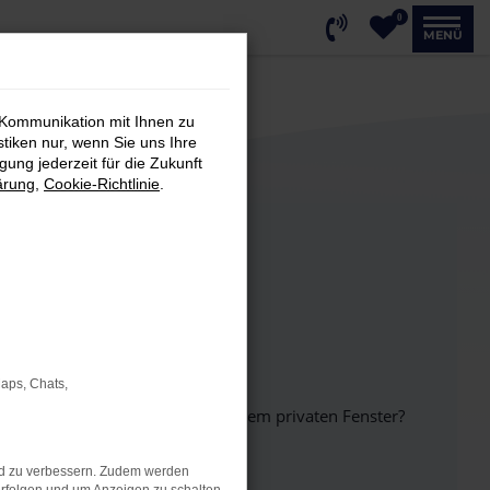
0
MENÜ
 Kommunikation mit Ihnen zu
stiken nur, wenn Sie uns Ihre
ung jederzeit für die Zukunft
ärung
,
Cookie-Richtlinie
.
Maps, Chats,
inem anderen Browser oder in einem privaten Fenster?
nd zu verbessern. Zudem werden