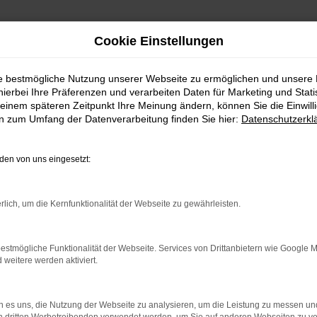
Cookie Einstellungen
ie bestmögliche Nutzung unserer Webseite zu ermöglichen und unsere
hierbei Ihre Präferenzen und verarbeiten Daten für Marketing und Stati
einem späteren Zeitpunkt Ihre Meinung ändern, können Sie die Einwillig
en zum Umfang der Datenverarbeitung finden Sie hier:
Datenschutzerkl
en von uns eingesetzt:
rlich, um die Kernfunktionalität der Webseite zu gewährleisten.
indung.
hine?
estmögliche Funktionalität der Webseite. Services von Drittanbietern wie Google 
eitere werden aktiviert.
aden bestimmter Seiten verhindern. Funktioniert die Seite in e
 zu beheben.
 es uns, die Nutzung der Webseite zu analysieren, um die Leistung zu messen u