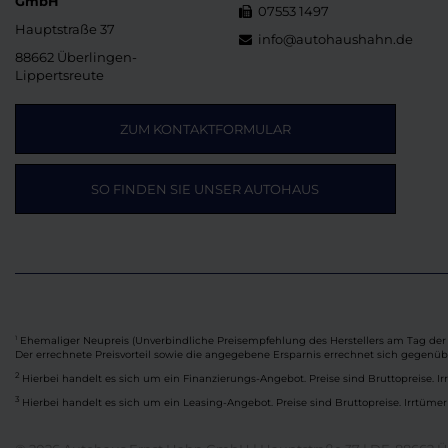
GmbH
07553 1497
Hauptstraße 37
info@autohaushahn.de
88662 Überlingen-
Lippertsreute
ZUM KONTAKTFORMULAR
SO FINDEN SIE UNSER AUTOHAUS
Ehemaliger Neupreis (Unverbindliche Preisempfehlung des Herstellers am Tag der 
1
Der errechnete Preisvorteil sowie die angegebene Ersparnis errechnet sich gegenü
2
Hierbei handelt es sich um ein Finanzierungs-Angebot. Preise sind Bruttopreise. Ir
3
Hierbei handelt es sich um ein Leasing-Angebot. Preise sind Bruttopreise. Irrtümer