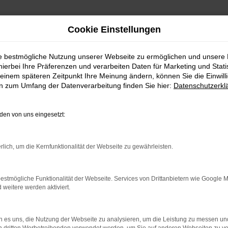
Cookie Einstellungen
ie bestmögliche Nutzung unserer Webseite zu ermöglichen und unsere
hierbei Ihre Präferenzen und verarbeiten Daten für Marketing und Stati
einem späteren Zeitpunkt Ihre Meinung ändern, können Sie die Einwillig
en zum Umfang der Datenverarbeitung finden Sie hier:
Datenschutzerkl
en von uns eingesetzt:
rlich, um die Kernfunktionalität der Webseite zu gewährleisten.
indung.
hine?
estmögliche Funktionalität der Webseite. Services von Drittanbietern wie Google 
eitere werden aktiviert.
aden bestimmter Seiten verhindern. Funktioniert die Seite in e
 zu beheben.
 es uns, die Nutzung der Webseite zu analysieren, um die Leistung zu messen u