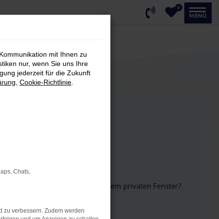
0
MENÜ
 Kommunikation mit Ihnen zu
stiken nur, wenn Sie uns Ihre
ung jederzeit für die Zukunft
ärung
,
Cookie-Richtlinie
.
Maps, Chats,
inem anderen Browser oder in einem privaten Fenster?
nd zu verbessern. Zudem werden