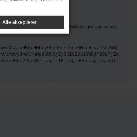
rfolgen und um Anzeigen zu schalten,
ht mehr unterstützt werden.
Alle akzeptieren
ben. Du kannst uns diesen Text schicken, um uns bei der
cmwiOiAiaHR0cHM6Ly9hcGkueC5ha3MtcHJvZC5hdWRh
TnVtYmVyJndlYnNpdGU9NjEyOGI0ZDk1NWRjM2Q2MjZm
cmVzcG9uc2VUeXBlIjogIiIKICAgIH0sCiAgICAidGlt