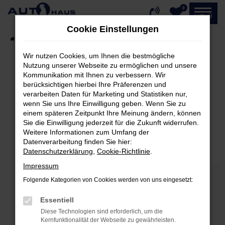
0
Zum
MENÜ
Hauptinhalt
Cookie Einstellungen
springen
Startseite
Fahrzeugangebote
Fahrzeug-Showroom
Wir nutzen Cookies, um Ihnen die bestmögliche
Nutzung unserer Webseite zu ermöglichen und unsere
Kommunikation mit Ihnen zu verbessern. Wir
Fehler: Network Error
berücksichtigen hierbei Ihre Präferenzen und
verarbeiten Daten für Marketing und Statistiken nur,
Beim Laden ist ein Fehler aufgetreten.
wenn Sie uns Ihre Einwilligung geben. Wenn Sie zu
einem späteren Zeitpunkt Ihre Meinung ändern, können
Hier sind ein paar Tipps, die dir helfen können:
Sie die Einwilligung jederzeit für die Zukunft widerrufen.
Weitere Informationen zum Umfang der
Überprüfe deine Firewall und deine
Datenverarbeitung finden Sie hier:
Internetverbindung.
Datenschutzerklärung
,
Cookie-Richtlinie
.
Laden andere Webseiten, zum Beispiel deine
Impressum
Suchmaschine?
Folgende Kategorien von Cookies werden von uns eingesetzt:
Prüfe deine Browsererweiterungen.
Manche Erweiterungen, wie Werbeblocker,
Essentiell
können das Laden bestimmter Seiten
Diese Technologien sind erforderlich, um die
verhindern. Funktioniert die Seite in einem
Kernfunktionalität der Webseite zu gewährleisten.