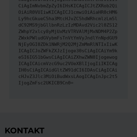
CiAgImNvbmZpZyI6IHsKICAgICJtZXRob2Qi
OiAiR0VUIiwKICAgICJ1cmwiOiAiaHR0cHM6
Ly9hcGkueC5ha3MtcHJvZC5hdWRhcmlzLm5l
dC92MS9jbGllbnRzLzIzMDAvd2Vic2l0ZS12
ZWhpY2xlcy8yMjUxMzVTRVAlMjMxNDM4P2Zp
ZWxkPWludGVybmFsTnVtYmVyJndlYnNpdGU9
NjEyOGI0ZDk1NWRjM2Q2MjZmMmRlNTIxIiwK
ICAgICJoZWFkZXJzIjoge30sCiAgICAiYm9k
eSI6IG51bGwsCiAgICAiZXhwZWN0Ijogewog
ICAgICAicmVzcG9uc2VUeXBlIjogIiIKICAg
IH0sCiAgICAidGltZW91dCI6IDAsCiAgICAi
cHJvZ3Jlc3MiOiBudWxsLAogICAgInJpc2t5
IjogZmFsc2UKICB9Cn0=
KONTAKT