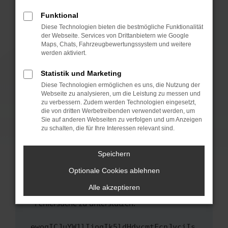
anderen Browser oder in einem privaten
Fenster?
Funktional
Starte dein Gerät neu.
Diese Technologien bieten die bestmögliche Funktionalität
der Webseite. Services von Drittanbietern wie Google
Das kann manchmal helfen, vorübergehende
Maps, Chats, Fahrzeugbewertungssystem und weitere
Probleme zu beheben.
werden aktiviert.
Stelle sicher, dass dein Browser und dein
Statistik und Marketing
Betriebssystem auf dem neuesten Stand
Diese Technologien ermöglichen es uns, die Nutzung der
sind.
Webseite zu analysieren, um die Leistung zu messen und
Veraltete Software birgt nicht nur ein
zu verbessern. Zudem werden Technologien eingesetzt,
Sicherheitsrisiko, sondern kann auch dazu
die von dritten Werbetreibenden verwendet werden, um
führen, dass bestimmte Funktionen nicht mehr
Sie auf anderen Webseiten zu verfolgen und um Anzeigen
zu schalten, die für Ihre Interessen relevant sind.
unterstützt werden.
Wende dich an den Webseitenbetreiber.
Speichern
Wenn du alle oben genannten Schritte versucht
hast, kontaktiere uns bitte. Wir werden
Optionale Cookies ablehnen
versuchen, das Problem zu beheben. Du kannst
Alle akzeptieren
uns diesen Text schicken, um uns bei der
Fehlersuche zu unterstützen:
ewogICJuYW1lIjogIk5ldHdvcmtFcnJvciIs